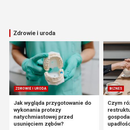
Zdrowie i uroda
ZDROWIE I URODA
BIZNES
Jak wygląda przygotowanie do
Czym róż
wykonania protezy
restrukt
natychmiastowej przed
gospodar
usunięciem zębów?
upadłośc