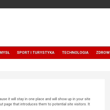
MYSŁ
SPORT I TURYSTYKA
TECHNOLOGIA
ZDROWI
use it will stay in one place and will show up in your site
 page that introduces them to potential site visitors. It