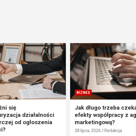
BIZNES
ni się
Jak długo trzeba czek
uryzacja działalności
efekty współpracy z a
czej od ogłoszenia
marketingową?
i?
28 lipca, 2026
Redakcja