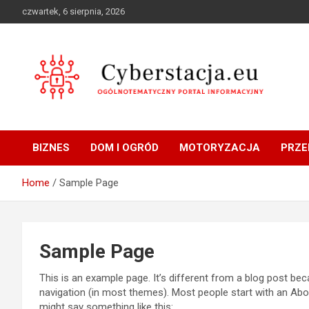
Skip
czwartek, 6 sierpnia, 2026
to
content
Ogólnotematyczny portal informacyjny
Cyberstacja.eu
BIZNES
DOM I OGRÓD
MOTORYZACJA
PRZE
Home
Sample Page
Sample Page
This is an example page. It’s different from a blog post beca
navigation (in most themes). Most people start with an About
might say something like this: