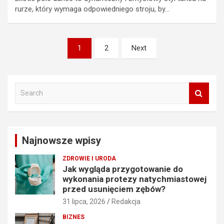
rurze, który wymaga odpowiedniego stroju, by…
Stronicowanie
1
2
Next
wpisów
S
e
a
r
c
Najnowsze wpisy
h
ZDROWIE I URODA
Jak wygląda przygotowanie do
wykonania protezy natychmiastowej
przed usunięciem zębów?
31 lipca, 2026
Redakcja
BIZNES