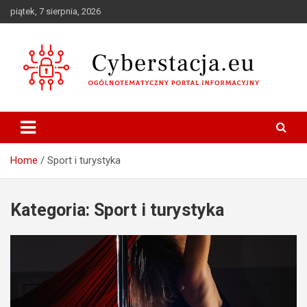
Skip
piątek, 7 sierpnia, 2026
to
content
Ogólnotematyczny portal informacyjny
Cyberstacja.eu
Home
Sport i turystyka
Kategoria:
Sport i turystyka