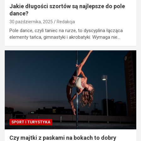
Jakie długości szortów są najlepsze do pole
dance?
30 października, 2025
Redakcja
Pole dance, czyli taniec na rurze, to dyscyplina łącząca
elementy tańca, gimnastyki i akrobatyki. Wymaga nie…
SPORT I TURYSTYKA
Czy majtki z paskami na bokach to dobry