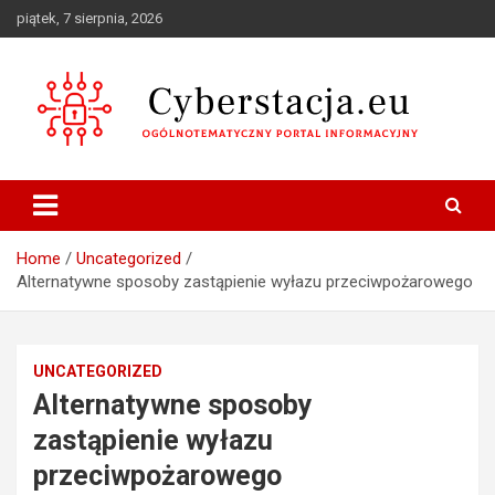
Skip
piątek, 7 sierpnia, 2026
to
content
Ogólnotematyczny portal informacyjny
Cyberstacja.eu
Home
Uncategorized
Alternatywne sposoby zastąpienie wyłazu przeciwpożarowego
UNCATEGORIZED
Alternatywne sposoby
zastąpienie wyłazu
przeciwpożarowego