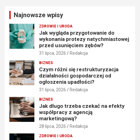
r
c
Najnowsze wpisy
h
ZDROWIE I URODA
Jak wygląda przygotowanie do
wykonania protezy natychmiastowej
przed usunięciem zębów?
31 lipca, 2026
Redakcja
BIZNES
Czym różni się restrukturyzacja
działalności gospodarczej od
ogłoszenia upadłości?
31 lipca, 2026
Redakcja
BIZNES
Jak długo trzeba czekać na efekty
współpracy z agencją
marketingową?
28 lipca, 2026
Redakcja
ZDROWIE I URODA