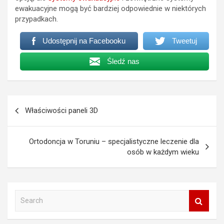
ewakuacyjne mogą być bardziej odpowiednie w niektórych
przypadkach.
Udostępnij na Facebooku
Tweetuj
Śledź nas
Nawigacja
Właściwości paneli 3D
wpisu
Ortodoncja w Toruniu – specjalistyczne leczenie dla
osób w każdym wieku
S
e
a