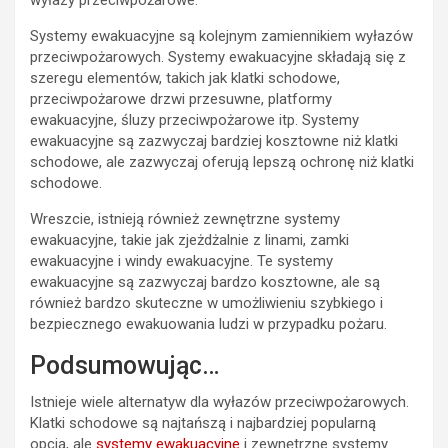
wyłazy przeciwpożarowe.
Systemy ewakuacyjne są kolejnym zamiennikiem wyłazów
przeciwpożarowych. Systemy ewakuacyjne składają się z
szeregu elementów, takich jak klatki schodowe,
przeciwpożarowe drzwi przesuwne, platformy
ewakuacyjne, śluzy przeciwpożarowe itp. Systemy
ewakuacyjne są zazwyczaj bardziej kosztowne niż klatki
schodowe, ale zazwyczaj oferują lepszą ochronę niż klatki
schodowe.
Wreszcie, istnieją również zewnętrzne systemy
ewakuacyjne, takie jak zjeżdżalnie z linami, zamki
ewakuacyjne i windy ewakuacyjne. Te systemy
ewakuacyjne są zazwyczaj bardzo kosztowne, ale są
również bardzo skuteczne w umożliwieniu szybkiego i
bezpiecznego ewakuowania ludzi w przypadku pożaru.
Podsumowując…
Istnieje wiele alternatyw dla wyłazów przeciwpożarowych.
Klatki schodowe są najtańszą i najbardziej popularną
opcją, ale
systemy ewakuacyjne
i zewnętrzne systemy