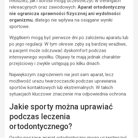
młodzież, jak i dorośli mogą uczestniczyć w treningach
rekreacyjnych oraz zawodowych.
Aparat ortodontyczny
nie ogranicza sprawności fizycznej ani wydolności
organizmu
, dlatego nie wpływa na osiągane wyniki
sportowe.
Wyjątkiem mogą być pierwsze dni po założeniu aparatu lub
po jego regulacji. W tym okresie zęby są bardziej wrażliwe,
a pacjent może odczuwać dyskomfort podczas
intensywnego wysiłku. Objawy te mają jednak charakter
przejściowy i zwykle ustępują po kilku dniach.
Największym zagrożeniem nie jest sam aparat, lecz
możliwość urazu twarzoczaszki podczas uprawiania
sportów kontaktowych lub ekstremalnych. W takich
sytuacjach kluczowe znaczenie ma odpowiednia ochrona.
Jakie sporty można uprawiać
podczas leczenia
ortodontycznego?
Osoby noszące aparat ortodontyczny mogą uczestniczyć