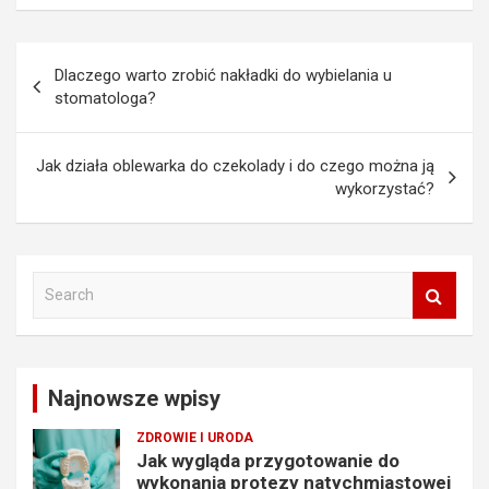
Nawigacja
Dlaczego warto zrobić nakładki do wybielania u
wpisu
stomatologa?
Jak działa oblewarka do czekolady i do czego można ją
wykorzystać?
S
e
a
r
c
Najnowsze wpisy
h
ZDROWIE I URODA
Jak wygląda przygotowanie do
wykonania protezy natychmiastowej