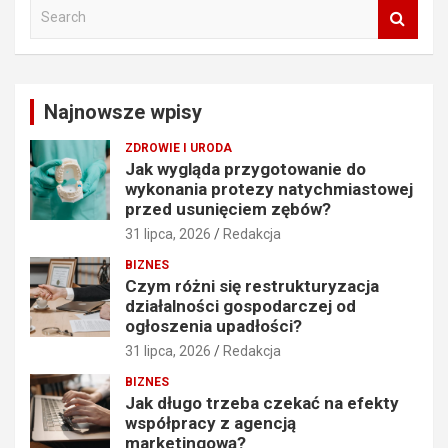
S
e
a
r
c
Najnowsze wpisy
h
ZDROWIE I URODA
Jak wygląda przygotowanie do
wykonania protezy natychmiastowej
przed usunięciem zębów?
31 lipca, 2026
Redakcja
BIZNES
Czym różni się restrukturyzacja
działalności gospodarczej od
ogłoszenia upadłości?
31 lipca, 2026
Redakcja
BIZNES
Jak długo trzeba czekać na efekty
współpracy z agencją
marketingową?