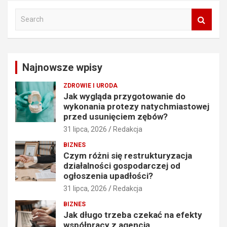
S
e
a
r
c
Najnowsze wpisy
h
ZDROWIE I URODA
Jak wygląda przygotowanie do
wykonania protezy natychmiastowej
przed usunięciem zębów?
31 lipca, 2026
Redakcja
BIZNES
Czym różni się restrukturyzacja
działalności gospodarczej od
ogłoszenia upadłości?
31 lipca, 2026
Redakcja
BIZNES
Jak długo trzeba czekać na efekty
współpracy z agencją