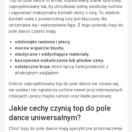
Top do pole dance to krótki, dopasowany stanik sportowy,
zaprojektowany tak, by umożliwiać pełną swobodę ruchów
i zapewniać maksymalny kontakt skóry z rurą. To właśnie
kontakt ciała z powierzchnią rury jest kluczowy dla
utrzymania się i wykonywania figur. Z tego powodu topy do
pole dance często mają:
odsłonięte ramiona i plecy
,
mocne wsparcie biustu
,
elastyczne i oddychające materiały
,
bezszwowe wykończenia lub płaskie szwy
,
estetyczne kroje
, które łączą funkcjonalność z
atrakcyjnym wyglądem.
Dobrze zaprojektowany top do pole dance nie zsuwa się,
nie uciska i nie ogranicza ruchów nawet przy intensywnych
rotacjach i pracy mięśni ramion oraz klatki piersiowej.
Jakie cechy czynią top do pole
dance uniwersalnym?
Choć topy do pole dance mają specyficzne przeznaczenie,