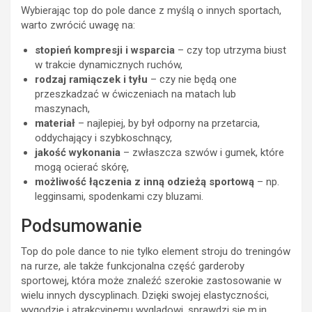
Wybierając top do pole dance z myślą o innych sportach,
warto zwrócić uwagę na:
stopień kompresji i wsparcia
– czy top utrzyma biust
w trakcie dynamicznych ruchów,
rodzaj ramiączek i tyłu
– czy nie będą one
przeszkadzać w ćwiczeniach na matach lub
maszynach,
materiał
– najlepiej, by był odporny na przetarcia,
oddychający i szybkoschnący,
jakość wykonania
– zwłaszcza szwów i gumek, które
mogą ocierać skórę,
możliwość łączenia z inną odzieżą sportową
– np.
legginsami, spodenkami czy bluzami.
Podsumowanie
Top do pole dance to nie tylko element stroju do treningów
na rurze, ale także funkcjonalna część garderoby
sportowej, która może znaleźć szerokie zastosowanie w
wielu innych dyscyplinach. Dzięki swojej elastyczności,
wygodzie i atrakcyjnemu wyglądowi, sprawdzi się m.in.