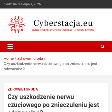
Skip
niedziela, 9 sierpnia, 2026
to
content
Ogólnotematyczny portal informacyjny
Cyberstacja.eu
Home
Zdrowie i uroda
Czy uszkodzenie nerwu czuciowego po znieczuleniu jest
odwracalne?
ZDROWIE I URODA
Czy uszkodzenie nerwu
czuciowego po znieczuleniu jest