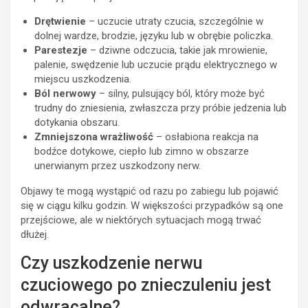
Drętwienie
– uczucie utraty czucia, szczególnie w
dolnej wardze, brodzie, języku lub w obrębie policzka.
Parestezje
– dziwne odczucia, takie jak mrowienie,
palenie, swędzenie lub uczucie prądu elektrycznego w
miejscu uszkodzenia.
Ból nerwowy
– silny, pulsujący ból, który może być
trudny do zniesienia, zwłaszcza przy próbie jedzenia lub
dotykania obszaru.
Zmniejszona wrażliwość
– osłabiona reakcja na
bodźce dotykowe, ciepło lub zimno w obszarze
unerwianym przez uszkodzony nerw.
Objawy te mogą wystąpić od razu po zabiegu lub pojawić
się w ciągu kilku godzin. W większości przypadków są one
przejściowe, ale w niektórych sytuacjach mogą trwać
dłużej.
Czy uszkodzenie nerwu
czuciowego po znieczuleniu jest
odwracalne?