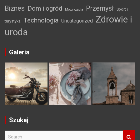
Biznes
Przemysł
Dom i ogród
Sport i
Motoryzacja
Zdrowie i
Technologia
Uncategorized
turystyka
uroda
Galeria
Szukaj
S
e