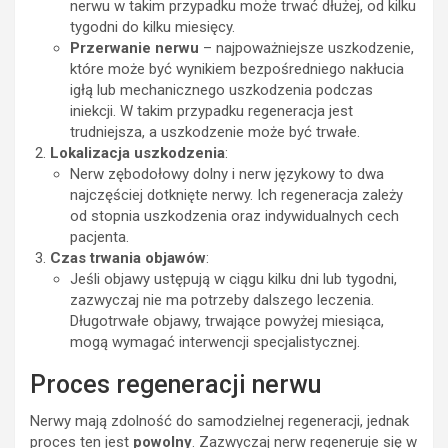
nerwu w takim przypadku może trwać dłużej, od kilku
tygodni do kilku miesięcy.
Przerwanie nerwu
– najpoważniejsze uszkodzenie,
które może być wynikiem bezpośredniego nakłucia
igłą lub mechanicznego uszkodzenia podczas
iniekcji. W takim przypadku regeneracja jest
trudniejsza, a uszkodzenie może być trwałe.
Lokalizacja uszkodzenia
:
Nerw zębodołowy dolny i nerw językowy to dwa
najczęściej dotknięte nerwy. Ich regeneracja zależy
od stopnia uszkodzenia oraz indywidualnych cech
pacjenta.
Czas trwania objawów
:
Jeśli objawy ustępują w ciągu kilku dni lub tygodni,
zazwyczaj nie ma potrzeby dalszego leczenia.
Długotrwałe objawy, trwające powyżej miesiąca,
mogą wymagać interwencji specjalistycznej.
Proces regeneracji nerwu
Nerwy mają zdolność do samodzielnej regeneracji, jednak
proces ten jest
powolny
. Zazwyczaj nerw regeneruje się w