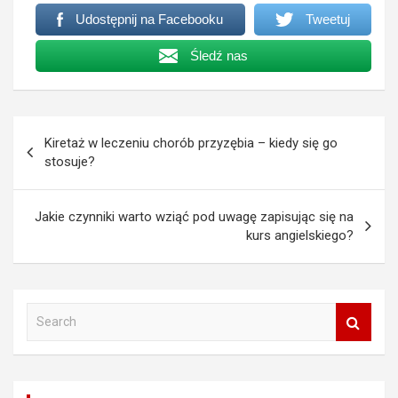
Udostępnij na Facebooku
Tweetuj
Śledź nas
Nawigacja
Kiretaż w leczeniu chorób przyzębia – kiedy się go
wpisu
stosuje?
Jakie czynniki warto wziąć pod uwagę zapisując się na
kurs angielskiego?
S
e
a
r
c