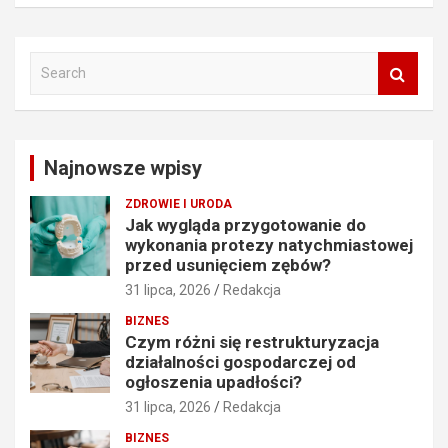
S
e
a
r
c
Najnowsze wpisy
h
ZDROWIE I URODA
Jak wygląda przygotowanie do
wykonania protezy natychmiastowej
przed usunięciem zębów?
31 lipca, 2026
Redakcja
BIZNES
Czym różni się restrukturyzacja
działalności gospodarczej od
ogłoszenia upadłości?
31 lipca, 2026
Redakcja
BIZNES