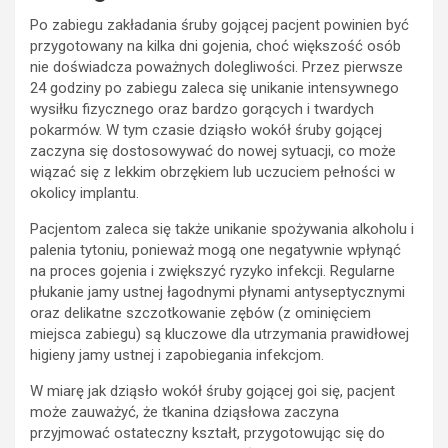
Po zabiegu zakładania śruby gojącej pacjent powinien być
przygotowany na kilka dni gojenia, choć większość osób
nie doświadcza poważnych dolegliwości. Przez pierwsze
24 godziny po zabiegu zaleca się unikanie intensywnego
wysiłku fizycznego oraz bardzo gorących i twardych
pokarmów. W tym czasie dziąsło wokół śruby gojącej
zaczyna się dostosowywać do nowej sytuacji, co może
wiązać się z lekkim obrzękiem lub uczuciem pełności w
okolicy implantu.
Pacjentom zaleca się także unikanie spożywania alkoholu i
palenia tytoniu, ponieważ mogą one negatywnie wpłynąć
na proces gojenia i zwiększyć ryzyko infekcji. Regularne
płukanie jamy ustnej łagodnymi płynami antyseptycznymi
oraz delikatne szczotkowanie zębów (z ominięciem
miejsca zabiegu) są kluczowe dla utrzymania prawidłowej
higieny jamy ustnej i zapobiegania infekcjom.
W miarę jak dziąsło wokół śruby gojącej goi się, pacjent
może zauważyć, że tkanina dziąsłowa zaczyna
przyjmować ostateczny kształt, przygotowując się do