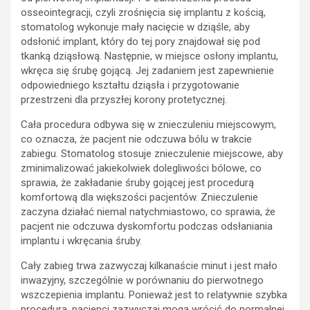
osseointegracji, czyli zrośnięcia się implantu z kością,
stomatolog wykonuje mały nacięcie w dziąśle, aby
odsłonić implant, który do tej pory znajdował się pod
tkanką dziąsłową. Następnie, w miejsce osłony implantu,
wkręca się śrubę gojącą. Jej zadaniem jest zapewnienie
odpowiedniego kształtu dziąsła i przygotowanie
przestrzeni dla przyszłej korony protetycznej.
Cała procedura odbywa się w znieczuleniu miejscowym,
co oznacza, że pacjent nie odczuwa bólu w trakcie
zabiegu. Stomatolog stosuje znieczulenie miejscowe, aby
zminimalizować jakiekolwiek dolegliwości bólowe, co
sprawia, że zakładanie śruby gojącej jest procedurą
komfortową dla większości pacjentów. Znieczulenie
zaczyna działać niemal natychmiastowo, co sprawia, że
pacjent nie odczuwa dyskomfortu podczas odsłaniania
implantu i wkręcania śruby.
Cały zabieg trwa zazwyczaj kilkanaście minut i jest mało
inwazyjny, szczególnie w porównaniu do pierwotnego
wszczepienia implantu. Ponieważ jest to relatywnie szybka
procedura, pacjenci zazwyczaj mogą wrócić do normalnej