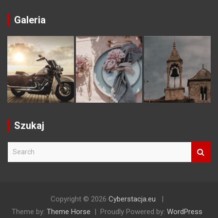
Galeria
Szukaj
S
e
a
r
c
h
Copyright © 2026
Cyberstacja.eu
Theme by:
Theme Horse
Proudly Powered by:
WordPress