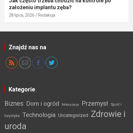
Jak często trzeba chodzić na kontrole po
założeniu implantu zęba?
28 lipca, 2026
Redakcja
Znajdź nas na
Kategorie
Biznes
Przemysł
Dom i ogród
Sport i
Motoryzacja
Zdrowie i
Technologia
Uncategorized
turystyka
uroda