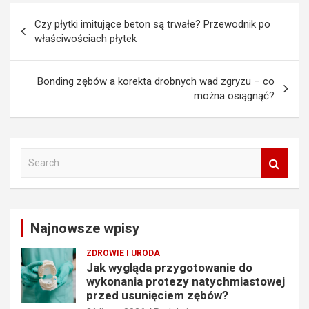
Nawigacja
Czy płytki imitujące beton są trwałe? Przewodnik po
wpisu
właściwościach płytek
Bonding zębów a korekta drobnych wad zgryzu – co
można osiągnąć?
S
e
a
r
c
Najnowsze wpisy
h
ZDROWIE I URODA
Jak wygląda przygotowanie do
wykonania protezy natychmiastowej
przed usunięciem zębów?