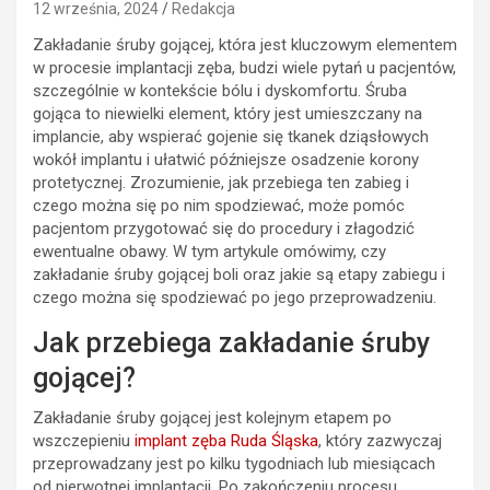
12 września, 2024
Redakcja
Zakładanie śruby gojącej, która jest kluczowym elementem
w procesie implantacji zęba, budzi wiele pytań u pacjentów,
szczególnie w kontekście bólu i dyskomfortu. Śruba
gojąca to niewielki element, który jest umieszczany na
implancie, aby wspierać gojenie się tkanek dziąsłowych
wokół implantu i ułatwić późniejsze osadzenie korony
protetycznej. Zrozumienie, jak przebiega ten zabieg i
czego można się po nim spodziewać, może pomóc
pacjentom przygotować się do procedury i złagodzić
ewentualne obawy. W tym artykule omówimy, czy
zakładanie śruby gojącej boli oraz jakie są etapy zabiegu i
czego można się spodziewać po jego przeprowadzeniu.
Jak przebiega zakładanie śruby
gojącej?
Zakładanie śruby gojącej jest kolejnym etapem po
wszczepieniu
implant zęba Ruda Śląska
, który zazwyczaj
przeprowadzany jest po kilku tygodniach lub miesiącach
od pierwotnej implantacji. Po zakończeniu procesu