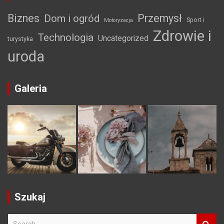
Biznes
Przemysł
Dom i ogród
Sport i
Motoryzacja
Zdrowie i
Technologia
Uncategorized
turystyka
uroda
Galeria
Szukaj
S