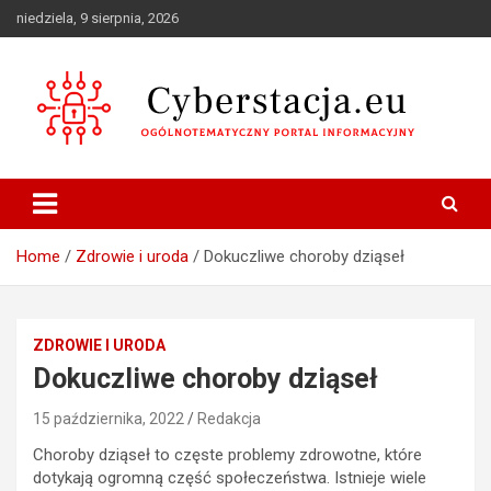
Skip
niedziela, 9 sierpnia, 2026
to
content
Ogólnotematyczny portal informacyjny
Cyberstacja.eu
Home
Zdrowie i uroda
Dokuczliwe choroby dziąseł
ZDROWIE I URODA
Dokuczliwe choroby dziąseł
15 października, 2022
Redakcja
Choroby dziąseł to częste problemy zdrowotne, które
dotykają ogromną część społeczeństwa. Istnieje wiele