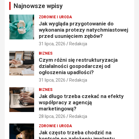
Najnowsze wpisy
h
ZDROWIE I URODA
Jak wygląda przygotowanie do
wykonania protezy natychmiastowej
przed usunięciem zębów?
31 lipca, 2026
Redakcja
BIZNES
Czym różni się restrukturyzacja
działalności gospodarczej od
ogłoszenia upadłości?
31 lipca, 2026
Redakcja
BIZNES
Jak długo trzeba czekać na efekty
współpracy z agencją
marketingową?
28 lipca, 2026
Redakcja
ZDROWIE I URODA
Jak często trzeba chodzić na
kontrole po założeniu implantu