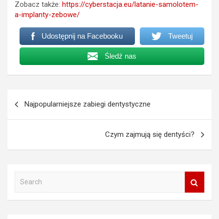
Zobacz także:
https://cyberstacja.eu/latanie-samolotem-
a-implanty-zebowe/
Udostępnij na Facebooku
Tweetuj
Śledź nas
Nawigacja
Najpopularniejsze zabiegi dentystyczne
wpisu
Czym zajmują się dentyści?
S
e
a
r
c