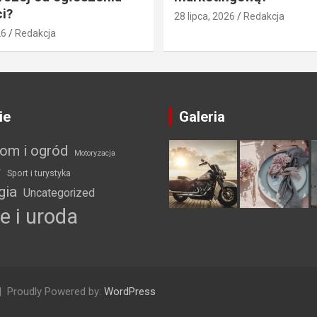
i?
28 lipca, 2026
Redakcja
26
Redakcja
ie
Galeria
om i ogród
Motoryzacja
ł
Sport i turystyka
gia
Uncategorized
e i uroda
Proudly Powered by:
WordPress