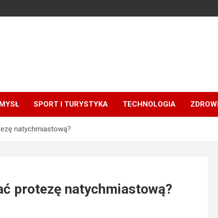
MYSŁ
SPORT I TURYSTYKA
TECHNOLOGIA
ZDROWI
otezę natychmiastową?
nać protezę natychmiastową?