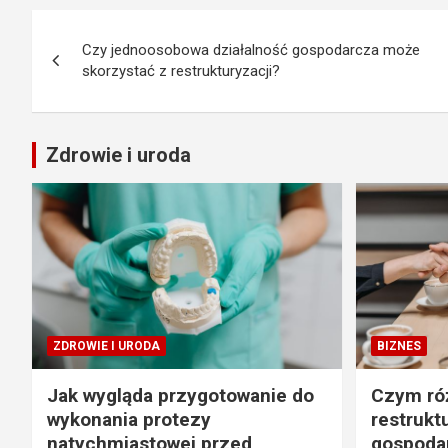
Nawigacja
Czy jednoosobowa działalność gospodarcza może
wpisu
skorzystać z restrukturyzacji?
Zdrowie i uroda
ZDROWIE I URODA
BIZNES
Jak wygląda przygotowanie do
Czym róż
wykonania protezy
restrukt
natychmiastowej przed
gospodar