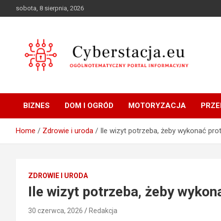
Skip
sobota, 8 sierpnia, 2026
to
content
Ogólnotematyczny portal informacyjny
Cyberstacja.eu
BIZNES
DOM I OGRÓD
MOTORYZACJA
PRZE
Home
Zdrowie i uroda
Ile wizyt potrzeba, żeby wykonać pr
ZDROWIE I URODA
Ile wizyt potrzeba, żeby wyko
30 czerwca, 2026
Redakcja