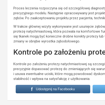
Proces leczenia rozpoczyna się od szczegółowej diagnosty
precyzyjnego modelu. Następnie opracowywany jest projekt p
zębów. Po zaakceptowaniu projektu przez pacjenta, techni
W trakcie głównej wizyty wykonywane jest usunięcie zębów
protezę natychmiastową, która pozwala na komfortowe funk
się tkanek mogą być konieczne drobne korekty protezy lub
zmiany w obrębie wyrostka zębodołowego.
Kontrole po założeniu pro
Kontrole po założeniu protezy natychmiastowej są szczegó
precyzyjnie dopasować protezę do zmieniających się warunk
i usuwa ewentualne uciski, które mogą powodować dyskomf
stabilność i wpływa na satysfakcję z użytkowania.
Udostępnij na Facebooku