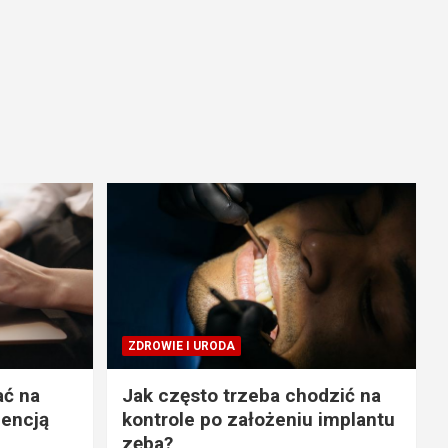
ZDROWIE I URODA
ać na
Jak często trzeba chodzić na
gencją
kontrole po założeniu implantu
zęba?