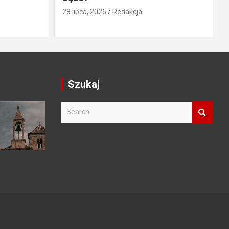
28 lipca, 2026
Redakcja
Szukaj
S
e
a
r
c
h