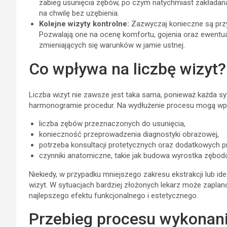
zabieg usunięcia zębów, po czym natychmiast zakładana 
na chwilę bez uzębienia.
Kolejne wizyty kontrolne:
Zazwyczaj konieczne są przyn
Pozwalają one na ocenę komfortu, gojenia oraz ewentua
zmieniających się warunków w jamie ustnej.
Co wpływa na liczbę wizyt?
Liczba wizyt nie zawsze jest taka sama, ponieważ każda s
harmonogramie procedur. Na wydłużenie procesu mogą wp
liczba zębów przeznaczonych do usunięcia,
konieczność przeprowadzenia diagnostyki obrazowej,
potrzeba konsultacji protetycznych oraz dodatkowych p
czynniki anatomiczne, takie jak budowa wyrostka zębo
Niekiedy, w przypadku mniejszego zakresu ekstrakcji lub i
wizyt. W sytuacjach bardziej złożonych lekarz może zapla
najlepszego efektu funkcjonalnego i estetycznego.
Przebieg procesu wykonani