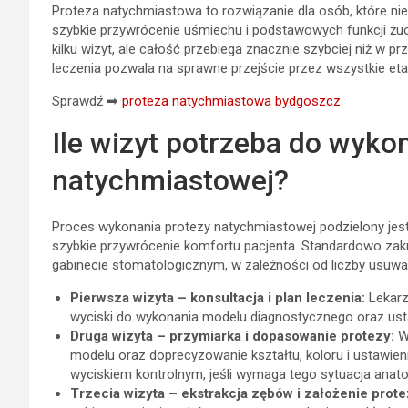
Proteza natychmiastowa to rozwiązanie dla osób, które ni
szybkie przywrócenie uśmiechu i podstawowych funkcji żu
kilku wizyt, ale całość przebiega znacznie szybciej niż w 
leczenia pozwala na sprawne przejście przez wszystkie eta
Sprawdź ➡
proteza natychmiastowa bydgoszcz
Ile wizyt potrzeba do wyko
natychmiastowej?
Proces wykonania protezy natychmiastowej podzielony jest 
szybkie przywrócenie komfortu pacjenta. Standardowo zakr
gabinecie stomatologicznym, w zależności od liczby usuw
Pierwsza wizyta – konsultacja i plan leczenia:
Lekarz 
wyciski do wykonania modelu diagnostycznego oraz ust
Druga wizyta – przymiarka i dopasowanie protezy:
W 
modelu oraz doprecyzowanie kształtu, koloru i ustawie
wyciskiem kontrolnym, jeśli wymaga tego sytuacja anat
Trzecia wizyta – ekstrakcja zębów i założenie prote