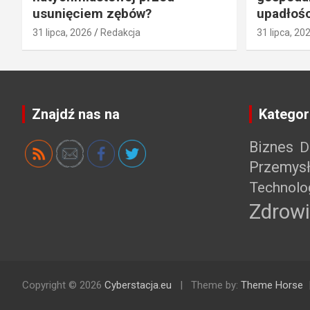
usunięciem zębów?
upadłośc
31 lipca, 2026
Redakcja
31 lipca, 20
Znajdź nas na
Kategor
Biznes
D
Przemys
Technolo
Zdrowi
Copyright © 2026
Cyberstacja.eu
Theme by:
Theme Horse