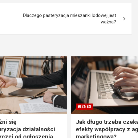
Dlaczego pasteryzacja mieszanki lodowej jest
ważna?
BIZNES
ni się
Jak długo trzeba czek
uryzacja działalności
efekty współpracy z a
czej od ogłoszenia
marketingową?