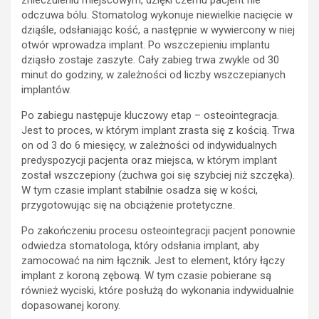
znieczuleniu miejscowym, dzięki czemu pacjent nie
odczuwa bólu. Stomatolog wykonuje niewielkie nacięcie w
dziąśle, odsłaniając kość, a następnie w wywiercony w niej
otwór wprowadza implant. Po wszczepieniu implantu
dziąsło zostaje zaszyte. Cały zabieg trwa zwykle od 30
minut do godziny, w zależności od liczby wszczepianych
implantów.
Po zabiegu następuje kluczowy etap – osteointegracja.
Jest to proces, w którym implant zrasta się z kością. Trwa
on od 3 do 6 miesięcy, w zależności od indywidualnych
predyspozycji pacjenta oraz miejsca, w którym implant
został wszczepiony (żuchwa goi się szybciej niż szczęka).
W tym czasie implant stabilnie osadza się w kości,
przygotowując się na obciążenie protetyczne.
Po zakończeniu procesu osteointegracji pacjent ponownie
odwiedza stomatologa, który odsłania implant, aby
zamocować na nim łącznik. Jest to element, który łączy
implant z koroną zębową. W tym czasie pobierane są
również wyciski, które posłużą do wykonania indywidualnie
dopasowanej korony.