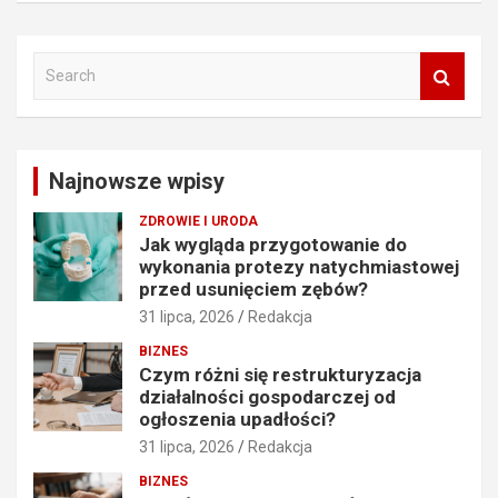
S
e
a
r
c
Najnowsze wpisy
h
ZDROWIE I URODA
Jak wygląda przygotowanie do
wykonania protezy natychmiastowej
przed usunięciem zębów?
31 lipca, 2026
Redakcja
BIZNES
Czym różni się restrukturyzacja
działalności gospodarczej od
ogłoszenia upadłości?
31 lipca, 2026
Redakcja
BIZNES