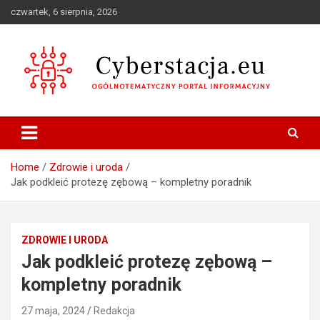
Skip
czwartek, 6 sierpnia, 2026
to
content
Ogólnotematyczny portal informacyjny
Cyberstacja.eu
Home
Zdrowie i uroda
Jak podkleić protezę zębową – kompletny poradnik
ZDROWIE I URODA
Jak podkleić protezę zębową –
kompletny poradnik
27 maja, 2024
Redakcja