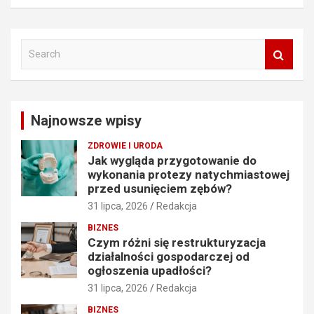
S
e
a
r
c
Najnowsze wpisy
h
ZDROWIE I URODA
Jak wygląda przygotowanie do
wykonania protezy natychmiastowej
przed usunięciem zębów?
31 lipca, 2026
Redakcja
BIZNES
Czym różni się restrukturyzacja
działalności gospodarczej od
ogłoszenia upadłości?
31 lipca, 2026
Redakcja
BIZNES