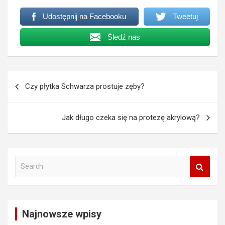
Udostępnij na Facebooku
Tweetuj
Śledź nas
Nawigacja
Czy płytka Schwarza prostuje zęby?
wpisu
Jak długo czeka się na protezę akrylową?
S
e
a
r
c
Najnowsze wpisy
h