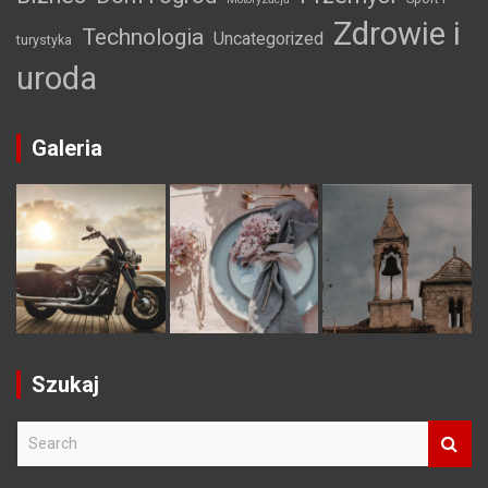
Zdrowie i
Technologia
Uncategorized
turystyka
uroda
Galeria
Szukaj
S
e
a