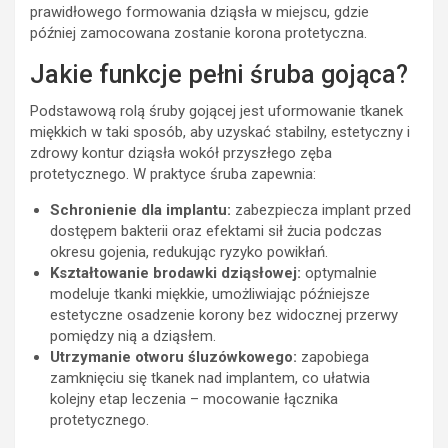
prawidłowego formowania dziąsła w miejscu, gdzie
później zamocowana zostanie korona protetyczna.
Jakie funkcje pełni śruba gojąca?
Podstawową rolą śruby gojącej jest uformowanie tkanek
miękkich w taki sposób, aby uzyskać stabilny, estetyczny i
zdrowy kontur dziąsła wokół przyszłego zęba
protetycznego. W praktyce śruba zapewnia:
Schronienie dla implantu:
zabezpiecza implant przed
dostępem bakterii oraz efektami sił żucia podczas
okresu gojenia, redukując ryzyko powikłań.
Kształtowanie brodawki dziąsłowej:
optymalnie
modeluje tkanki miękkie, umożliwiając późniejsze
estetyczne osadzenie korony bez widocznej przerwy
pomiędzy nią a dziąsłem.
Utrzymanie otworu śluzówkowego:
zapobiega
zamknięciu się tkanek nad implantem, co ułatwia
kolejny etap leczenia – mocowanie łącznika
protetycznego.