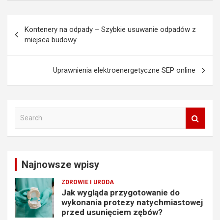
Nawigacja
Kontenery na odpady – Szybkie usuwanie odpadów z
wpisu
miejsca budowy
Uprawnienia elektroenergetyczne SEP online
S
e
a
r
c
Najnowsze wpisy
h
ZDROWIE I URODA
Jak wygląda przygotowanie do
wykonania protezy natychmiastowej
przed usunięciem zębów?