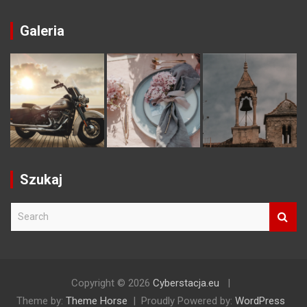
Galeria
Szukaj
S
e
a
r
c
h
Copyright © 2026
Cyberstacja.eu
Theme by:
Theme Horse
Proudly Powered by:
WordPress