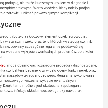
ną praktyką, ale także kluczowym krokiem w diagnozie i
rządów płciowych. Warto wiedzieć, kiedy należy podjąć
oje zdrowie i uniknąć poważniejszych komplikacji.
tyczne
ego trybu życia i kluczowy element opieki zdrowotnej,
y w starszym wieku oraz te, u których występują czynniki
rodzinne, powinny szczególnie regularnie poddawać się
ą na wczesne wykrycie ewentualnych problemów, co z kolei
iom.
drój
mogą obejmować różnorodne procedury diagnostyczne,
łka czy bakterii, badanie krwi w celu oceny funkcji nerek oraz
ić stan narządów układu moczowego. Regularne wykonywanie
adu moczowego, wczesne wykrycie ewentualnych
y. Dzięki temu możliwe jest skuteczne zapobieganie
a nerkowa, infekcje układu moczowego czy nawet rak
oczu