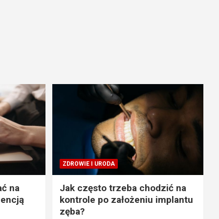
ZDROWIE I URODA
ać na
Jak często trzeba chodzić na
gencją
kontrole po założeniu implantu
zęba?