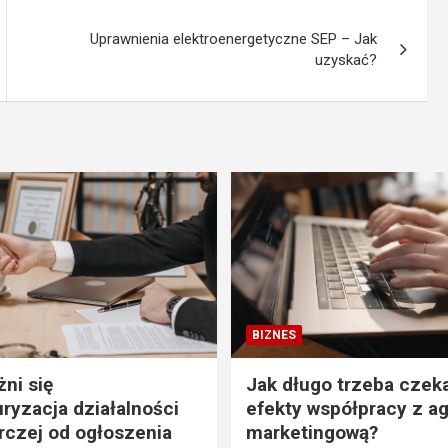
Uprawnienia elektroenergetyczne SEP – Jak
uzyskać?
BIZNES
ni się
Jak długo trzeba czek
uryzacja działalności
efekty współpracy z a
czej od ogłoszenia
marketingową?