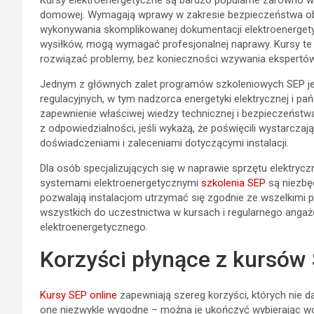
Kursy elektroenergetyczne są bardzo popularne zarówno w 
domowej. Wymagają wprawy w zakresie bezpieczeństwa ob
wykonywania skomplikowanej dokumentacji elektroenergety
wysiłków, mogą wymagać profesjonalnej naprawy. Kursy te
rozwiązać problemy, bez konieczności wzywania ekspertów
Jednym z głównych zalet programów szkoleniowych SEP jes
regulacyjnych, w tym nadzorca energetyki elektrycznej i p
zapewnienie właściwej wiedzy technicznej i bezpieczeństwa 
z odpowiedzialności, jeśli wykażą, że poświęcili wystarcz
doświadczeniami i zaleceniami dotyczącymi instalacji.
Dla osób specjalizujących się w naprawie sprzętu elektryc
systemami elektroenergetycznymi
szkolenia SEP
są niezbę
pozwalają instalacjom utrzymać się zgodnie ze wszelkimi
wszystkich do uczestnictwa w kursach i regularnego angaż
elektroenergetycznego.
Korzyści płynące z kursów 
Kursy SEP online
zapewniają szereg korzyści, których nie d
one niezwykle wygodne – można je ukończyć wybierając wol