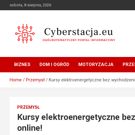
Skip
sobota, 8 sierpnia, 2026
to
content
Ogólnotematyczny portal informacyjny
Cyberstacja.eu
BIZNES
DOM I OGRÓD
MOTORYZACJA
PRZE
Home
Przemysł
Kursy elektroenergetyczne bez wychodzeni
PRZEMYSŁ
Kursy elektroenergetyczne be
online!