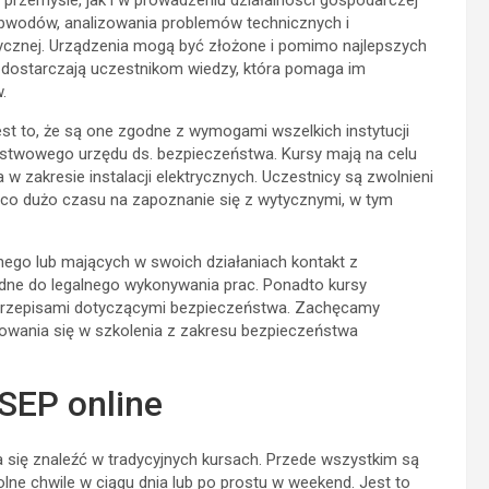
przemyśle, jak i w prowadzeniu działalności gospodarczej
wodów, analizowania problemów technicznych i
cznej. Urządzenia mogą być złożone i pomimo najlepszych
 dostarczają uczestnikom wiedzy, która pomaga im
.
t to, że są one zgodne z wymogami wszelkich instytucji
aństwowego urzędu ds. bezpieczeństwa. Kursy mają na celu
w zakresie instalacji elektrycznych. Uczestnicy są zwolnieni
ająco dużo czasu na zapoznanie się z wytycznymi, w tym
znego lub mających w swoich działaniach kontakt z
dne do legalnego wykonywania prac. Ponadto kursy
 przepisami dotyczącymi bezpieczeństwa. Zachęcamy
owania się w szkolenia z zakresu bezpieczeństwa
SEP online
a się znaleźć w tradycyjnych kursach. Przede wszystkim są
ne chwile w ciągu dnia lub po prostu w weekend. Jest to