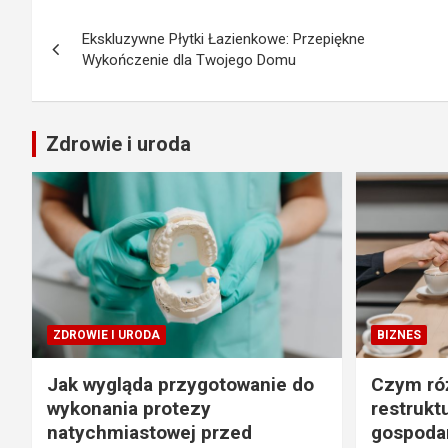
Nawigacja
Ekskluzywne Płytki Łazienkowe: Przepiękne
wpisu
Wykończenie dla Twojego Domu
Zdrowie i uroda
ZDROWIE I URODA
BIZNES
Jak wygląda przygotowanie do
Czym róż
wykonania protezy
restrukt
natychmiastowej przed
gospodar