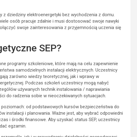
y z dziedziny elektroenergetyki bez wychodzenia z domu.
wiele osób pracuje zdalnie i musi dostosować swoje nawyki
ołączyć swoje zainteresowania z przyjemnością uczenia się
getyczne SEP?
ne programy szkoleniowe, które mają na celu zapewnienie
ństwa samodzielnych instalacji elektrycznych. Uczestnicy
gają zarówno wiedzy teoretycznej, jak i wprawy w
ergetycznej. Podczas szkoleń uczestnicy mogą nabyć
czegółów używanych technik instalowania / naprawiania
ci do radzenia sobie w nieoczekiwanych sytuacjach.
ch poziomach: od podstawowych kursów bezpieczeństwa do
w instalacji i planowania. Ważne jest, aby wybrać odpowiedni
as i środki finansowe. Aby uzyskać status SEP, uczestnicy
zdać egzamin.