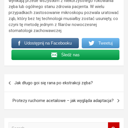
wynikają przede wszystkim z niekorzystnego rokowania
zęba lub ogólnego stanu zdrowia pacjenta. W wielu
przypadkach zastosowanie mikroskopu pozwala uratować
ząb, który bez tej technologii musiałby zostać usunięty, co
czyni tę metodę jednym z filarów nowoczesnej
stomatologii zachowawczej.
Udostępnij na Facebooku
Tweetuj
Śledź nas
Nawigacja
Jak długo goi się rana po ekstrakcji zęba?
wpisu
Protezy ruchome acetalowe – jak wygląda adaptacja?
S