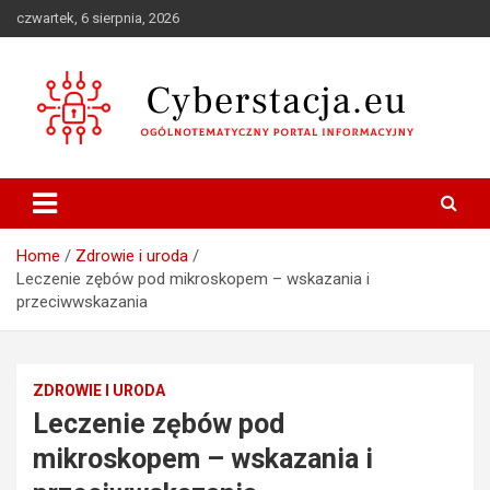
Skip
czwartek, 6 sierpnia, 2026
to
content
Ogólnotematyczny portal informacyjny
Cyberstacja.eu
Home
Zdrowie i uroda
Leczenie zębów pod mikroskopem – wskazania i
przeciwwskazania
ZDROWIE I URODA
Leczenie zębów pod
mikroskopem – wskazania i