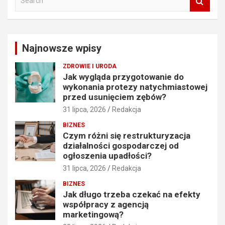
e
a
r
c
Najnowsze wpisy
h
ZDROWIE I URODA
Jak wygląda przygotowanie do
wykonania protezy natychmiastowej
przed usunięciem zębów?
31 lipca, 2026
Redakcja
BIZNES
Czym różni się restrukturyzacja
działalności gospodarczej od
ogłoszenia upadłości?
31 lipca, 2026
Redakcja
BIZNES
Jak długo trzeba czekać na efekty
współpracy z agencją
marketingową?