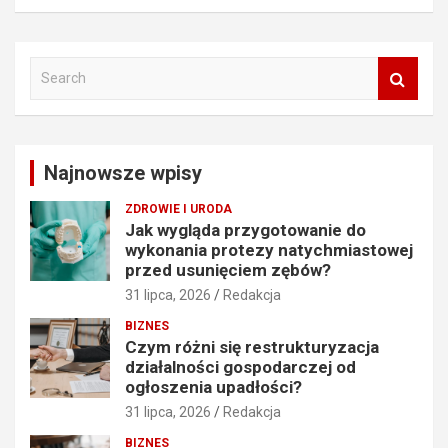
S
e
a
r
c
Najnowsze wpisy
h
ZDROWIE I URODA
Jak wygląda przygotowanie do
wykonania protezy natychmiastowej
przed usunięciem zębów?
31 lipca, 2026
Redakcja
BIZNES
Czym różni się restrukturyzacja
działalności gospodarczej od
ogłoszenia upadłości?
31 lipca, 2026
Redakcja
BIZNES