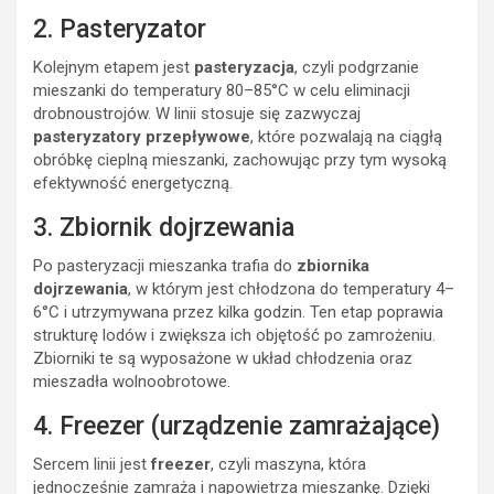
2. Pasteryzator
Kolejnym etapem jest
pasteryzacja
, czyli podgrzanie
mieszanki do temperatury 80–85°C w celu eliminacji
drobnoustrojów. W linii stosuje się zazwyczaj
pasteryzatory przepływowe
, które pozwalają na ciągłą
obróbkę cieplną mieszanki, zachowując przy tym wysoką
efektywność energetyczną.
3. Zbiornik dojrzewania
Po pasteryzacji mieszanka trafia do
zbiornika
dojrzewania
, w którym jest chłodzona do temperatury 4–
6°C i utrzymywana przez kilka godzin. Ten etap poprawia
strukturę lodów i zwiększa ich objętość po zamrożeniu.
Zbiorniki te są wyposażone w układ chłodzenia oraz
mieszadła wolnoobrotowe.
4. Freezer (urządzenie zamrażające)
Sercem linii jest
freezer
, czyli maszyna, która
jednocześnie zamraża i napowietrza mieszankę. Dzięki