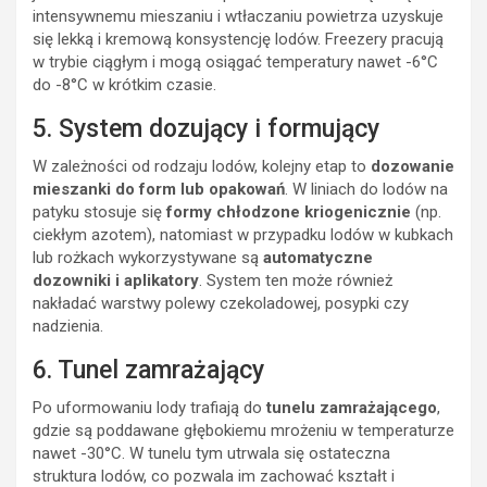
intensywnemu mieszaniu i wtłaczaniu powietrza uzyskuje
się lekką i kremową konsystencję lodów. Freezery pracują
w trybie ciągłym i mogą osiągać temperatury nawet -6°C
do -8°C w krótkim czasie.
5. System dozujący i formujący
W zależności od rodzaju lodów, kolejny etap to
dozowanie
mieszanki do form lub opakowań
. W liniach do lodów na
patyku stosuje się
formy chłodzone kriogenicznie
(np.
ciekłym azotem), natomiast w przypadku lodów w kubkach
lub rożkach wykorzystywane są
automatyczne
dozowniki i aplikatory
. System ten może również
nakładać warstwy polewy czekoladowej, posypki czy
nadzienia.
6. Tunel zamrażający
Po uformowaniu lody trafiają do
tunelu zamrażającego
,
gdzie są poddawane głębokiemu mrożeniu w temperaturze
nawet -30°C. W tunelu tym utrwala się ostateczna
struktura lodów, co pozwala im zachować kształt i