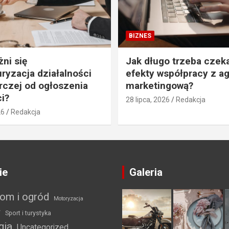
BIZNES
ni się
Jak długo trzeba czek
uryzacja działalności
efekty współpracy z a
czej od ogłoszenia
marketingową?
i?
28 lipca, 2026
Redakcja
26
Redakcja
ie
Galeria
om i ogród
Motoryzacja
ł
Sport i turystyka
gia
Uncategorized