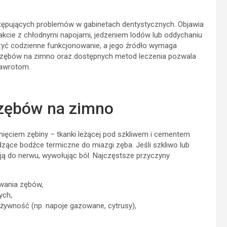
tępujących problemów w gabinetach dentystycznych. Objawia
akcie z chłodnymi napojami, jedzeniem lodów lub oddychaniu
zyć codzienne funkcjonowanie, a jego źródło wymaga
ci zębów na zimno oraz dostępnych metod leczenia pozwala
nawrotom.
 zębów na zimno
nięciem zębiny – tkanki leżącej pod szkliwem i cementem
zące bodźce termiczne do miazgi zęba. Jeśli szkliwo lub
ą do nerwu, wywołując ból. Najczęstsze przyczyny
owania zębów,
ych,
żywność (np. napoje gazowane, cytrusy),