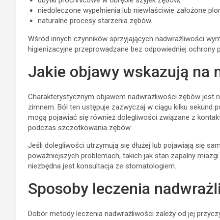
ubytki próchnicowe w obrębie szyjek zębów,
niedoleczone wypełnienia lub niewłaściwie założone plo
naturalne procesy starzenia zębów.
Wśród innych czynników sprzyjających nadwrażliwości wymi
higienizacyjne przeprowadzane bez odpowiedniej ochrony p
Jakie objawy wskazują na
Charakterystycznym objawem nadwrażliwości zębów jest na
zimnem. Ból ten ustępuje zazwyczaj w ciągu kilku sekund p
mogą pojawiać się również dolegliwości związane z konta
podczas szczotkowania zębów.
Jeśli dolegliwości utrzymują się dłużej lub pojawiają się 
poważniejszych problemach, takich jak stan zapalny miazg
niezbędna jest konsultacja ze stomatologiem.
Sposoby leczenia nadwrażl
Dobór metody leczenia nadwrażliwości zależy od jej przycz