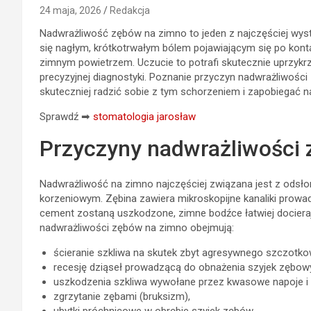
24 maja, 2026
Redakcja
Nadwrażliwość zębów na zimno to jeden z najczęściej wys
się nagłym, krótkotrwałym bólem pojawiającym się po kont
zimnym powietrzem. Uczucie to potrafi skutecznie uprzykr
precyzyjnej diagnostyki. Poznanie przyczyn nadwrażliwoś
skuteczniej radzić sobie z tym schorzeniem i zapobiegać 
Sprawdź ➡
stomatologia jarosław
Przyczyny nadwrażliwości
Nadwrażliwość na zimno najczęściej związana jest z odsło
korzeniowym. Zębina zawiera mikroskopijne kanaliki prowad
cement zostaną uszkodzone, zimne bodźce łatwiej docieraj
nadwrażliwości zębów na zimno obejmują:
ścieranie szkliwa na skutek zbyt agresywnego szczotk
recesję dziąseł prowadzącą do obnażenia szyjek zębow
uszkodzenia szkliwa wywołane przez kwasowe napoje i 
zgrzytanie zębami (bruksizm),