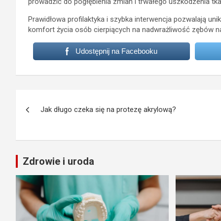
prowadzić do pogłębienia zmian i trwałego uszkodzenia tk
Prawidłowa profilaktyka i szybka interwencja pozwalają un
komfort życia osób cierpiących na nadwrażliwość zębów n
Udostępnij na Facebooku
Nawigacja
Jak długo czeka się na protezę akrylową?
wpisu
Zdrowie i uroda