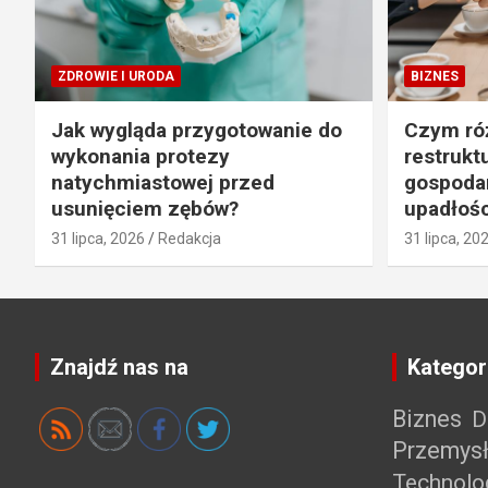
ZDROWIE I URODA
BIZNES
Jak wygląda przygotowanie do
Czym róż
wykonania protezy
restrukt
natychmiastowej przed
gospodar
usunięciem zębów?
upadłośc
31 lipca, 2026
Redakcja
31 lipca, 20
Znajdź nas na
Kategor
Biznes
D
Przemys
Technolo