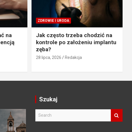
ZDROWIE I URODA
ać na
Jak często trzeba chodzić na
gencją
kontrole po założeniu implantu
zęba?
28 lipca, 2026
Redakcja
Szukaj
S
e
a
r