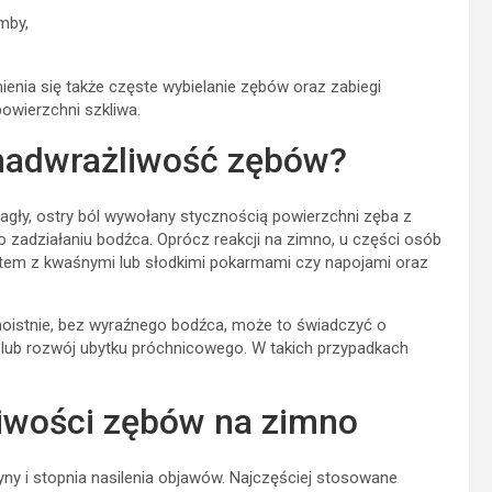
mby,
enia się także częste wybielanie zębów oraz zabiegi
owierzchni szkliwa.
 nadwrażliwość zębów?
gły, ostry ból wywołany stycznością powierzchni zęba z
o zadziałaniu bodźca. Oprócz reakcji na zimno, u części osób
ktem z kwaśnymi lub słodkimi pokarmami czy napojami oraz
samoistnie, bez wyraźnego bodźca, może to świadczyć o
i lub rozwój ubytku próchnicowego. W takich przypadkach
iwości zębów na zimno
yny i stopnia nasilenia objawów. Najczęściej stosowane