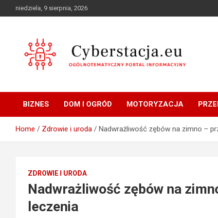
Skip
niedziela, 9 sierpnia, 2026
to
content
Ogólnotematyczny portal informacyjny
Cyberstacja.eu
BIZNES
DOM I OGRÓD
MOTORYZACJA
PRZE
Home
Zdrowie i uroda
Nadwrażliwość zębów na zimno – prz
ZDROWIE I URODA
Nadwrażliwość zębów na zimno
leczenia