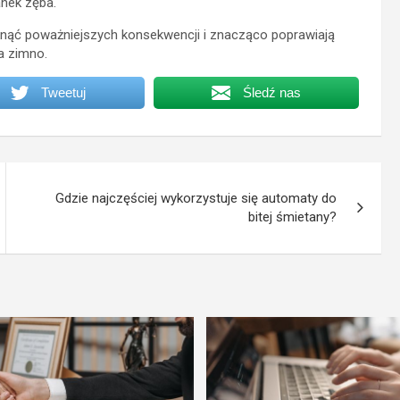
anek zęba.
iknąć poważniejszych konsekwencji i znacząco poprawiają
a zimno.
Tweetuj
Śledź nas
Gdzie najczęściej wykorzystuje się automaty do
bitej śmietany?