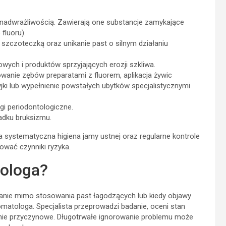
nadwrażliwością. Zawierają one substancje zamykające
fluoru).
szczoteczką oraz unikanie past o silnym działaniu
ych i produktów sprzyjających erozji szkliwa.
rowanie zębów preparatami z fluorem, aplikacja żywic
ki lub wypełnienie powstałych ubytków specjalistycznymi
gi periodontologiczne.
adku bruksizmu.
a systematyczna higiena jamy ustnej oraz regularne kontrole
ować czynniki ryzyka.
tologa?
anie mimo stosowania past łagodzących lub kiedy objawy
stomatologa. Specjalista przeprowadzi badanie, oceni stan
zenie przyczynowe. Długotrwałe ignorowanie problemu może