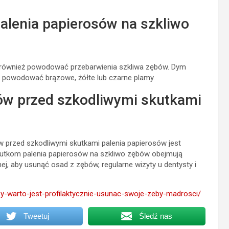
 palenia papierosów na szkliwo
e również powodować przebarwienia szkliwa zębów. Dym
 powodować brązowe, żółte lub czarne plamy.
ów przed szkodliwymi skutkami
przed szkodliwymi skutkami palenia papierosów jest
skutkom palenia papierosów na szkliwo zębów obejmują
j, aby usunąć osad z zębów, regularne wizyty u dentysty i
czy-warto-jest-profilaktycznie-usunac-swoje-zeby-madrosci/
Tweetuj
Śledź nas