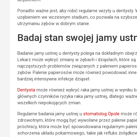
Ponadto ważne jest, aby robić regularne wizyty u dentyst
uzębieniem we wczesnym stadium, co pozwala na szybsze 
utrzymaniu zębów w dobrym stanie.
Badaj stan swojej jamy ustn
Badanie jamy ustnej u dentysty polega na dokładnym obejrz
Lekarz może wykryć zmiany w zębach i dziąsłach, które 
najczęstszych problemów związanych z paleniem papierosó
zębów. Palenie papierosów może również powodować inne p
bardziej intensywne infekcje dziąseł.
Dentysta
może również wykryć raka jamy ustnej w wyniku ba
głównych czynników ryzyka raka jamy ustnej, dlatego ważne
wszelkich niepokojących zmian.
Regularne badania jamy ustnej u
stomatolog Opole
może ró
zdrowotnym, które mogą być wywołane przez palenie papi
próchnicy, która może być spowodowana regularnym palen
schorzenia układu pokarmowego, takie jak refluks żołądko