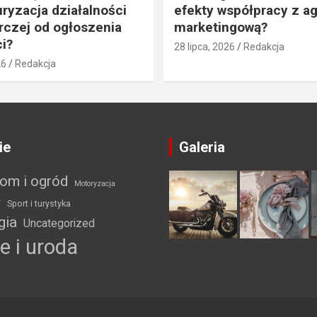
uryzacja działalności
efekty współpracy z a
czej od ogłoszenia
marketingową?
i?
28 lipca, 2026
Redakcja
26
Redakcja
ie
Galeria
om i ogród
Motoryzacja
ł
Sport i turystyka
gia
Uncategorized
e i uroda