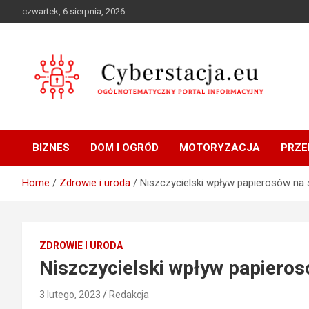
Skip
czwartek, 6 sierpnia, 2026
to
content
Ogólnotematyczny portal informacyjny
Cyberstacja.eu
BIZNES
DOM I OGRÓD
MOTORYZACJA
PRZE
Home
Zdrowie i uroda
Niszczycielski wpływ papierosów na 
ZDROWIE I URODA
Niszczycielski wpływ papieros
3 lutego, 2023
Redakcja