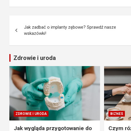
Nawigacja
Jak zadbać o implanty zębowe? Sprawdź nasze
wpisu
wskazówki!
Zdrowie i uroda
ZDROWIE I URODA
BIZNES
Jak wygląda przygotowanie do
Czym róż