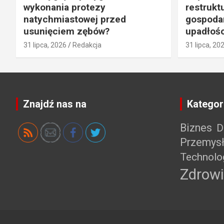
wykonania protezy
restrukt
natychmiastowej przed
gospodar
usunięciem zębów?
upadłośc
31 lipca, 2026
Redakcja
31 lipca, 20
Znajdź nas na
Kategor
Biznes
D
Przemys
Technolo
Zdrowi