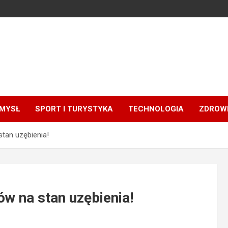
MYSŁ
SPORT I TURYSTYKA
TECHNOLOGIA
ZDROWI
stan uzębienia!
ów na stan uzębienia!