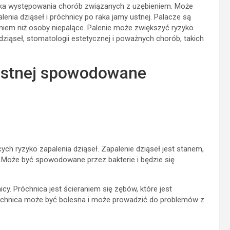
yka występowania chorób związanych z uzębieniem. Może
enia dziąseł i próchnicy po raka jamy ustnej. Palacze są
niem niż osoby niepalące. Palenie może zwiększyć ryzyko
ziąseł, stomatologii estetycznej i poważnych chorób, takich
ustnej spowodowane
ch ryzyko zapalenia dziąseł. Zapalenie dziąseł jest stanem,
. Może być spowodowane przez bakterie i będzie się
y. Próchnica jest ścieraniem się zębów, które jest
óchnica może być bolesna i może prowadzić do problemów z