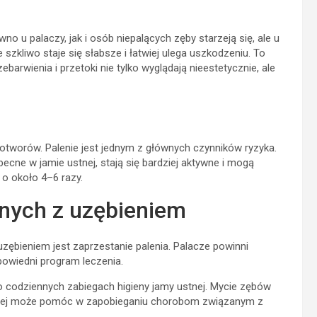
o u palaczy, jak i osób niepalących zęby starzeją się, ale u
 szkliwo staje się słabsze i łatwiej ulega uszkodzeniu. To
arwienia i przetoki nie tylko wyglądają nieestetycznie, ale
otworów. Palenie jest jednym z głównych czynników ryzyka.
obecne w jamie ustnej, stają się bardziej aktywne i mogą
 o około 4–6 razy.
nych z uzębieniem
ębieniem jest zaprzestanie palenia. Palacze powinni
powiedni program leczenia.
o codziennych zabiegach higieny jamy ustnej. Mycie zębów
ustnej może pomóc w zapobieganiu chorobom związanym z