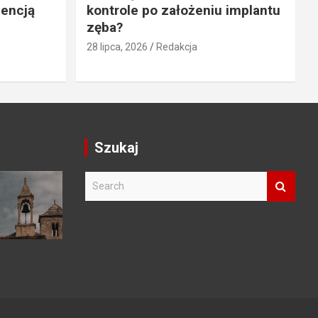
gencją
kontrole po założeniu implantu
zęba?
28 lipca, 2026
Redakcja
Szukaj
S
e
a
r
c
h