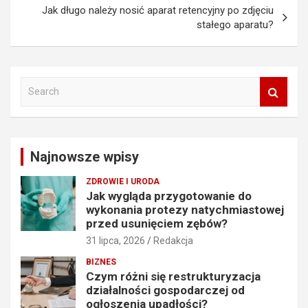
Jak długo należy nosić aparat retencyjny po zdjęciu
stałego aparatu?
S
e
a
r
c
Najnowsze wpisy
h
ZDROWIE I URODA
Jak wygląda przygotowanie do
wykonania protezy natychmiastowej
przed usunięciem zębów?
31 lipca, 2026
Redakcja
BIZNES
Czym różni się restrukturyzacja
działalności gospodarczej od
ogłoszenia upadłości?