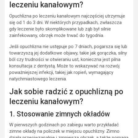
leczeniu kanałowym?
Opuchlizna po leczeniu kanałowym najczęściej utrzymuje
się od 1 do 3 dni. W niektórych przypadkach, zwłaszcza
gdy leczenie było skomplikowane lub ząb był silnie
zainfekowany, obrzęk może trwać do tygodnia.
Jeśli opuchlizna nie ustępuje po 7 dniach, pogarsza się lub
towarzyszą jej dodatkowe objawy, takie jak gorączka, silny
ból czy trudności w otwieraniu ust, konieczna jest pilna
konsultacja z dentystą. Może to wskazywać na rozwój
poważniejszej infekcji, takiej jak ropień, wymagający
natychmiastowego leczenia.
Jak sobie radzić z opuchlizną po
leczeniu kanałowym?
1. Stosowanie zimnych okładów
W pierwszych godzinach po zabiegu warto przykładać
zimne okłady na policzek w miejscu opuchlizny. Zimno
działa przeciwzapalnie i zmniejsza obrzęk, a także pomaga