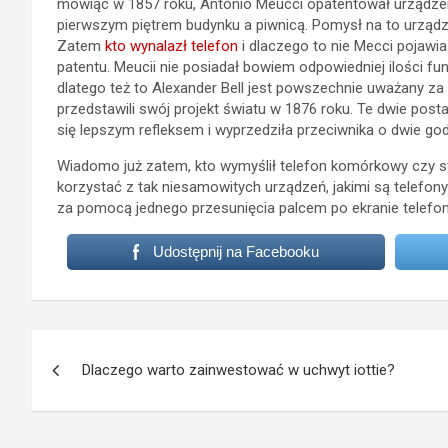
mówiąc w 1857 roku, Antonio Meucci opatentował urządzen
pierwszym piętrem budynku a piwnicą. Pomysł na to urządze
Zatem
kto wynalazł telefon
i dlaczego to nie Mecci pojawia
patentu. Meucii nie posiadał bowiem odpowiedniej ilości fun
dlatego też to Alexander Bell jest powszechnie uważany za w
przedstawili swój projekt światu w 1876 roku. Te dwie posta
się lepszym refleksem i wyprzedziła przeciwnika o dwie god
Wiadomo już zatem, kto wymyślił telefon komórkowy czy s
korzystać z tak niesamowitych urządzeń, jakimi są telef
za pomocą jednego przesunięcia palcem po ekranie telefon
Udostępnij na Facebooku
Nawigacja
Dlaczego warto zainwestować w uchwyt iottie?
wpisu