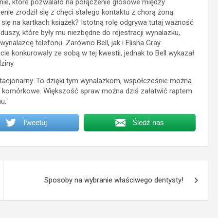
ie, które pozwalało na połączenie głosowe między
nie zrodził się z chęci stałego kontaktu z chorą żoną.
 się na kartkach książek? Istotną rolę odgrywa tutaj ważność
duszy, które były mu niezbędne do rejestracji wynalazku,
ynalazcę telefonu. Zarówno Bell, jak i Elisha Gray
cie konkurowały ze sobą w tej kwestii, jednak to Bell wykazał
ziny.
tacjonarny. To dzięki tym wynalazkom, współcześnie można
ony komórkowe. Większość spraw można dziś załatwić raptem
u.
Tweetuj
Śledź nas
Sposoby na wybranie właściwego dentysty!