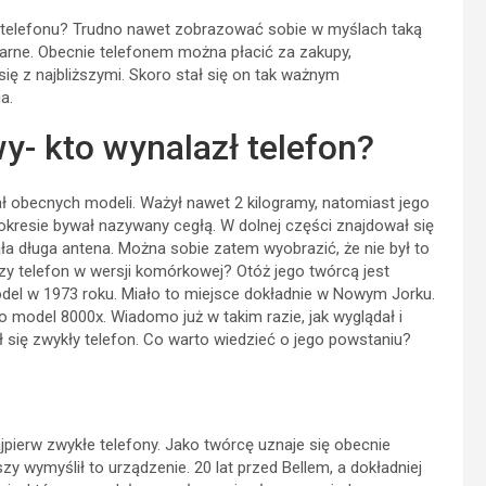
z telefonu? Trudno nawet zobrazować sobie w myślach taką
ularne. Obecnie telefonem można płacić za zakupy,
 z najbliższymi. Skoro stał się on tak ważnym
a.
- kto wynalazł telefon?
 obecnych modeli. Ważył nawet 2 kilogramy, natomiast jego
resie bywał nazywany cegłą. W dolnej części znajdował się
ła długa antena. Można sobie zatem wyobrazić, że nie był to
zy telefon w wersji komórkowej? Otóż jego twórcą jest
del w 1973 roku. Miało to miejsce dokładnie w Nowym Jorku.
 model 8000x. Wiadomo już w takim razie, jak wyglądał i
 się zwykły telefon. Co warto wiedzieć o jego powstaniu?
pierw zwykłe telefony. Jako twórcę uznaje się obecnie
szy wymyślił to urządzenie. 20 lat przed Bellem, a dokładniej