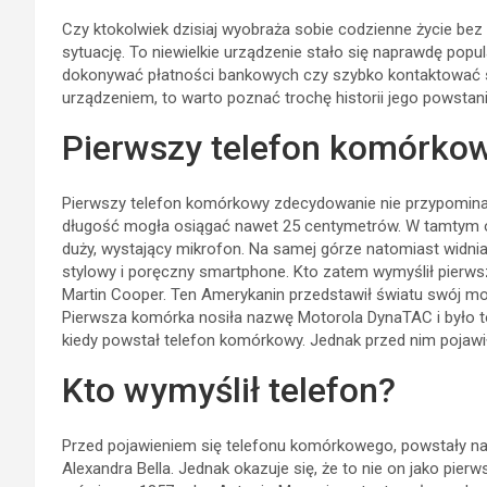
Czy ktokolwiek dzisiaj wyobraża sobie codzienne życie be
sytuację. To niewielkie urządzenie stało się naprawdę pop
dokonywać płatności bankowych czy szybko kontaktować się
urządzeniem, to warto poznać trochę historii jego powstani
Pierwszy telefon komórkowy
Pierwszy telefon komórkowy zdecydowanie nie przypominał
długość mogła osiągać nawet 25 centymetrów. W tamtym ok
duży, wystający mikrofon. Na samej górze natomiast widnia
stylowy i poręczny smartphone. Kto zatem wymyślił pierws
Martin Cooper. Ten Amerykanin przedstawił światu swój mo
Pierwsza komórka nosiła nazwę Motorola DynaTAC i było to
kiedy powstał telefon komórkowy. Jednak przed nim pojawił
Kto wymyślił telefon?
Przed pojawieniem się telefonu komórkowego, powstały naj
Alexandra Bella. Jednak okazuje się, że to nie on jako pierw