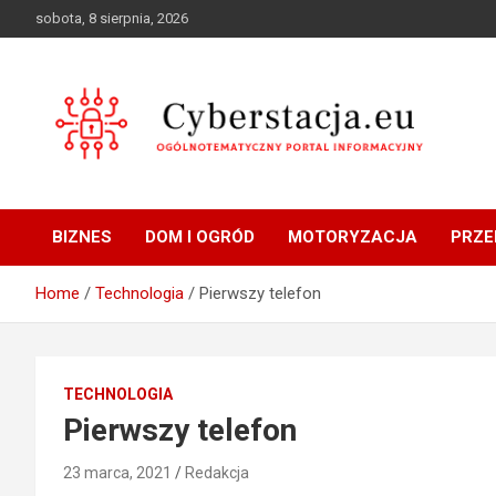
Skip
sobota, 8 sierpnia, 2026
to
content
Ogólnotematyczny portal informacyjny
Cyberstacja.eu
BIZNES
DOM I OGRÓD
MOTORYZACJA
PRZE
Home
Technologia
Pierwszy telefon
TECHNOLOGIA
Pierwszy telefon
23 marca, 2021
Redakcja