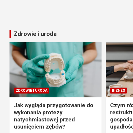
Zdrowie i uroda
ZDROWIE I URODA
BIZNES
Jak wygląda przygotowanie do
Czym róż
wykonania protezy
restrukt
natychmiastowej przed
gospodar
usunięciem zębów?
upadłośc