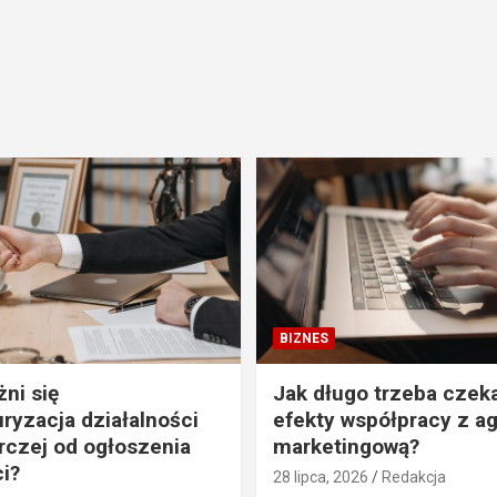
BIZNES
ni się
Jak długo trzeba czek
uryzacja działalności
efekty współpracy z a
czej od ogłoszenia
marketingową?
i?
28 lipca, 2026
Redakcja