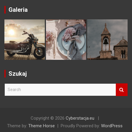
Galeria
Szukaj
S
e
a
r
c
h
Copyright © 2026
Cyberstacja.eu
Theme by:
Theme Horse
Proudly Powered by:
WordPress