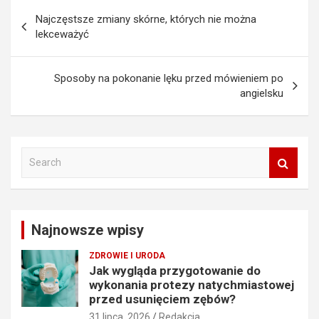
Nawigacja
Najczęstsze zmiany skórne, których nie można
wpisu
lekceważyć
Sposoby na pokonanie lęku przed mówieniem po
angielsku
S
e
a
r
c
Najnowsze wpisy
h
ZDROWIE I URODA
Jak wygląda przygotowanie do
wykonania protezy natychmiastowej
przed usunięciem zębów?
31 lipca, 2026
Redakcja