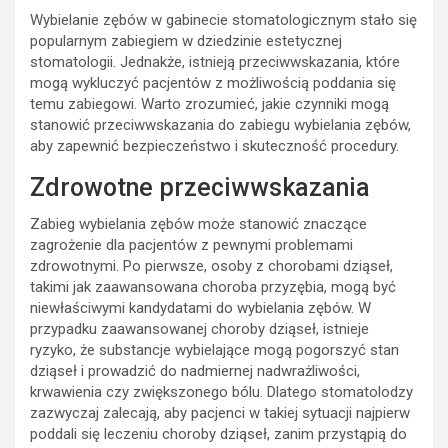
Wybielanie zębów w gabinecie stomatologicznym stało się
popularnym zabiegiem w dziedzinie estetycznej
stomatologii. Jednakże, istnieją przeciwwskazania, które
mogą wykluczyć pacjentów z możliwością poddania się
temu zabiegowi. Warto zrozumieć, jakie czynniki mogą
stanowić przeciwwskazania do zabiegu wybielania zębów,
aby zapewnić bezpieczeństwo i skuteczność procedury.
Zdrowotne przeciwwskazania
Zabieg wybielania zębów może stanowić znaczące
zagrożenie dla pacjentów z pewnymi problemami
zdrowotnymi. Po pierwsze, osoby z chorobami dziąseł,
takimi jak zaawansowana choroba przyzębia, mogą być
niewłaściwymi kandydatami do wybielania zębów. W
przypadku zaawansowanej choroby dziąseł, istnieje
ryzyko, że substancje wybielające mogą pogorszyć stan
dziąseł i prowadzić do nadmiernej nadwrażliwości,
krwawienia czy zwiększonego bólu. Dlatego stomatolodzy
zazwyczaj zalecają, aby pacjenci w takiej sytuacji najpierw
poddali się leczeniu choroby dziąseł, zanim przystąpią do