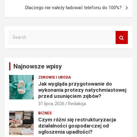
Dlaczego nie należy ładować telefonu do 100%?
S
e
a
r
c
Najnowsze wpisy
h
ZDROWIE I URODA
Jak wygląda przygotowanie do
wykonania protezy natychmiastowej
przed usunięciem zębów?
31 lipca, 2026
Redakcja
BIZNES
Czym różni się restrukturyzacja
działalności gospodarczej od
ogłoszenia upadłości?