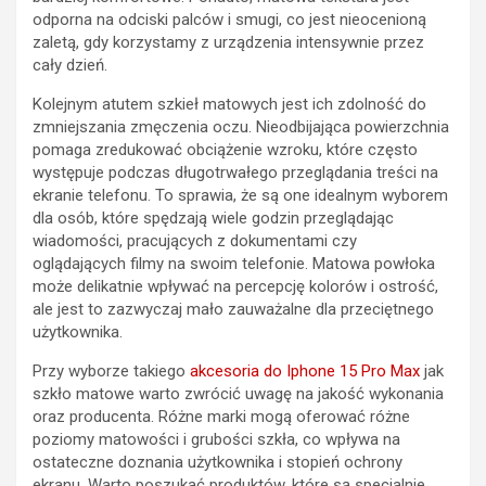
odporna na odciski palców i smugi, co jest nieocenioną
zaletą, gdy korzystamy z urządzenia intensywnie przez
cały dzień.
Kolejnym atutem szkieł matowych jest ich zdolność do
zmniejszania zmęczenia oczu. Nieodbijająca powierzchnia
pomaga zredukować obciążenie wzroku, które często
występuje podczas długotrwałego przeglądania treści na
ekranie telefonu. To sprawia, że są one idealnym wyborem
dla osób, które spędzają wiele godzin przeglądając
wiadomości, pracujących z dokumentami czy
oglądających filmy na swoim telefonie. Matowa powłoka
może delikatnie wpływać na percepcję kolorów i ostrość,
ale jest to zazwyczaj mało zauważalne dla przeciętnego
użytkownika.
Przy wyborze takiego
akcesoria do Iphone 15 Pro Max
jak
szkło matowe warto zwrócić uwagę na jakość wykonania
oraz producenta. Różne marki mogą oferować różne
poziomy matowości i grubości szkła, co wpływa na
ostateczne doznania użytkownika i stopień ochrony
ekranu. Warto poszukać produktów, które są specjalnie