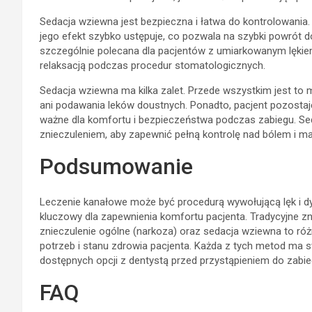
Sedacja wziewna jest bezpieczna i łatwa do kontrolowania.
jego efekt szybko ustępuje, co pozwala na szybki powrót 
szczególnie polecana dla pacjentów z umiarkowanym lękiem
relaksacją podczas procedur stomatologicznych.
Sedacja wziewna ma kilka zalet. Przede wszystkim jest to
ani podawania leków doustnych. Ponadto, pacjent pozostaj
ważne dla komfortu i bezpieczeństwa podczas zabiegu. S
znieczuleniem, aby zapewnić pełną kontrolę nad bólem i m
Podsumowanie
Leczenie kanałowe może być procedurą wywołującą lęk i dy
kluczowy dla zapewnienia komfortu pacjenta. Tradycyjne z
znieczulenie ogólne (narkoza) oraz sedacja wziewna to r
potrzeb i stanu zdrowia pacjenta. Każda z tych metod ma s
dostępnych opcji z dentystą przed przystąpieniem do zabie
FAQ