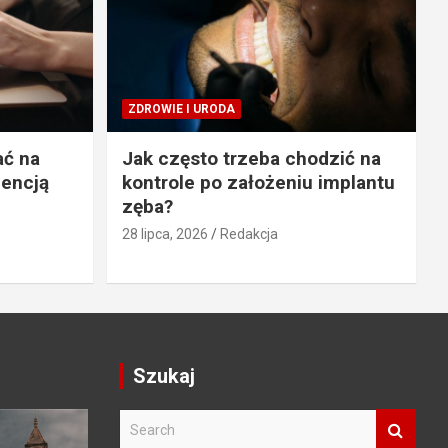
ZDROWIE I URODA
ać na
Jak często trzeba chodzić na
gencją
kontrole po założeniu implantu
zęba?
28 lipca, 2026
Redakcja
Szukaj
S
e