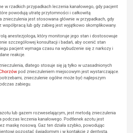
ne w rzadkich przypadkach leczenia kanałowego, gdy pacjent
tóre powodują utratę przytomności i całkowitą
 znieczulenia jest stosowana głównie w przypadkach, gdy
z współpracą lub gdy zabieg jest wyjątkowo skomplikowany.
olą anestezjologa, który monitoruje jego stan i dostosowuje
ie szczegółowej konsultacji i badań, aby ocenić stan
biegu pacjent wymaga czasu na wybudzenie się z narkozy i
dane reakcje.
ieczulenia, dlatego stosuje się ją tylko w uzasadnionych
 Chorzów
pod znieczuleniem miejscowym jest wystarczające.
potrzebami, znieczulenie ogólne może być najlepszym
odczas zabiegu.
azotu lub gazem rozweselającym, jest metodą znieczulenia
a podczas leczenia kanałowego. Podtlenek azotu jest
ez maskę nosową. Gaz ten działa szybko, powodując
acjentowi pozostać świadomym i w kontakcie z dentystą.