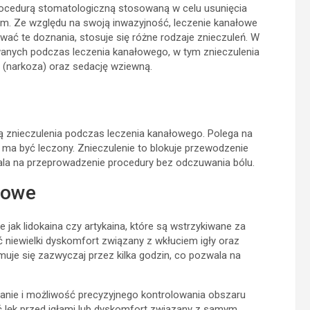
procedurą stomatologiczną stosowaną w celu usunięcia
om. Ze względu na swoją inwazyjność, leczenie kanałowe
ać te doznania, stosuje się różne rodzaje znieczuleń. W
wanych podczas leczenia kanałowego, w tym znieczulenia
e (narkoza) oraz sedację wziewną.
ą znieczulenia podczas leczenia kanałowego. Polega na
y ma być leczony. Znieczulenie to blokuje przewodzenie
a na przeprowadzenie procedury bez odczuwania bólu.
cowe
 jak lidokaina czy artykaina, które są wstrzykiwane za
 niewielki dyskomfort związany z wkłuciem igły oraz
muje się zazwyczaj przez kilka godzin, co pozwala na
łanie i możliwość precyzyjnego kontrolowania obszaru
ć lęk przed igłami lub dyskomfort związany z samym