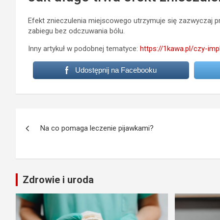
Efekt znieczulenia miejscowego utrzymuje się zazwyczaj p
zabiegu bez odczuwania bólu.
Inny artykuł w podobnej tematyce:
https://1kawa.pl/czy-i
Udostępnij na Facebooku
Nawigacja
Na co pomaga leczenie pijawkami?
wpisu
Zdrowie i uroda