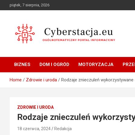
Skip
piątek, 7 sierpnia, 2026
to
content
Ogólnotematyczny portal informacyjny
Cyberstacja.eu
BIZNES
DOM I OGRÓD
MOTORYZACJA
PRZE
Home
Zdrowie i uroda
Rodzaje znieczuleń wykorzystywane 
ZDROWIE I URODA
Rodzaje znieczuleń wykorzyst
18 czerwca, 2024
Redakcja