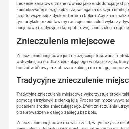
Leczenie kanałowe, znane również jako endodoncja, jest 
zainfekowanej miazgi zęba i zapobiegania dalszym infekcj
często wiąże się z dyskomfortem i bólem. Aby zminimalizow
tym artykule przedstawimy rodzaje znieczuleń wykorzysty
miejscowe (tradycyjne i komputerowe), znieczulenia ogóln
Znieczulenia miejscowe
Znieczulenie miejscowe jest najczęściej stosowaną metod
wstrzyknięciu środka znieczulającego w okolice zęba, któr
bodźców bólowych z obszaru zabiegu do mózgu, co pozwal
Tradycyjne znieczulenie miejs
Tradycyjne znieczulenie miejscowe wykorzystuje środki takie
pomocą strzykawki z cienką igłą. Proces ten może wywołać
podaniem środka znieczulającego. Efekt znieczulenia utrzy
przeprowadzenie całego zabiegu bez bólu.
Znieczulenie miejscowe ma wiele zalet, w tym szybkie dzia
znieczulenia. Jednak u niektórych pacjentów może wystąpi