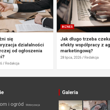
BIZNES
ni się
Jak długo trzeba czek
uryzacja działalności
efekty współpracy z a
czej od ogłoszenia
marketingową?
i?
28 lipca, 2026
Redakcja
26
Redakcja
ie
Galeria
om i ogród
Motoryzacja