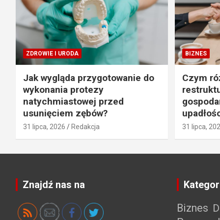
ZDROWIE I URODA
BIZNES
Jak wygląda przygotowanie do
Czym róż
wykonania protezy
restrukt
natychmiastowej przed
gospodar
usunięciem zębów?
upadłośc
31 lipca, 2026
Redakcja
31 lipca, 20
Znajdź nas na
Kategor
Biznes
D