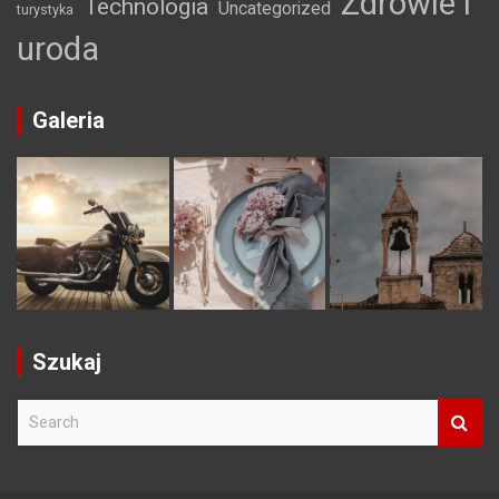
Zdrowie i
Technologia
Uncategorized
turystyka
uroda
Galeria
Szukaj
S
e
a
r