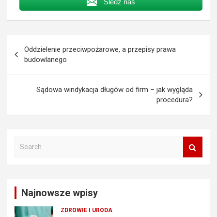
Śledź nas
Nawigacja
Oddzielenie przeciwpożarowe, a przepisy prawa
wpisu
budowlanego
Sądowa windykacja długów od firm – jak wygląda
procedura?
S
e
a
r
c
Najnowsze wpisy
h
ZDROWIE I URODA