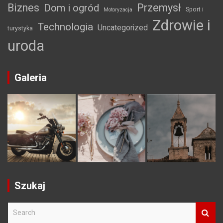
Biznes
Przemysł
Dom i ogród
Sport i
Motoryzacja
Zdrowie i
Technologia
Uncategorized
turystyka
uroda
Galeria
Szukaj
S
e