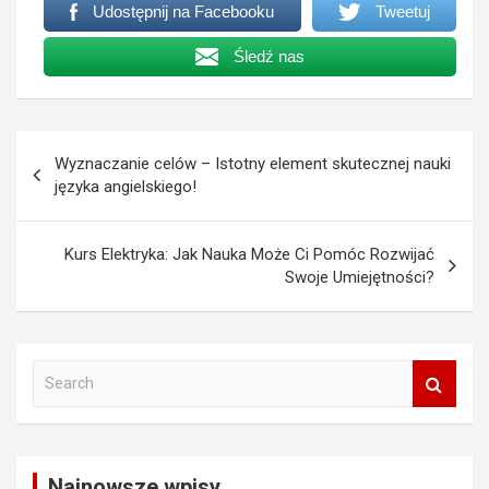
Udostępnij na Facebooku
Tweetuj
Śledź nas
Nawigacja
Wyznaczanie celów – Istotny element skutecznej nauki
wpisu
języka angielskiego!
Kurs Elektryka: Jak Nauka Może Ci Pomóc Rozwijać
Swoje Umiejętności?
S
e
a
r
c
Najnowsze wpisy
h