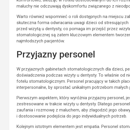
komfortowo, siedząc w fotelu dostosowanym do ich rozmiaru
maluchy nie odczuwają dyskomfortu związanego z nieodp
Warto również wspomnieć o roli dostępnych na miejscu zabaw
skuteczna forma odwracania uwagi dzieci od stresujących s
przed wizytą u dentysty, co pomaga im przejść przez wizytę
stomatologicznej są zatem kluczowym elementem tworzen
najmłodszych pacjentów.
Przyjazny personel
W przyjaznych gabinetach stomatologicznych dla dzieci, 
doświadczenia podczas wizyty u dentysty. To właśnie od n
fotelu stomatologicznym. Personel pracujący w takich pl
interpersonalne, by sprostać unikalnym potrzebom małych 
Pierwszym aspektem, który wyróżnia przyjazny personel, jes
zestresowane w trakcie wizyty u dentysty. Dlatego person
zaufania i rozmowę z maluchem, aby złagodzić jego obawy
i dostosowanie podejścia do jego indywidualnych potrzeb.
Kolejnym istotnym elementem jest empatia. Personel stoma