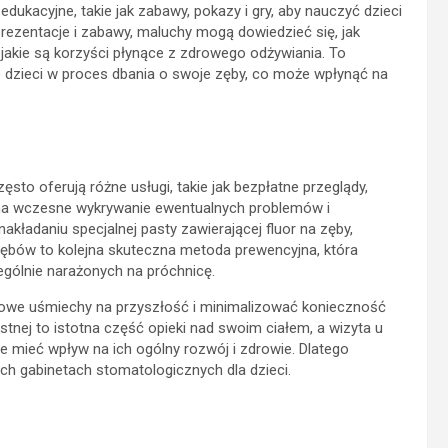
ukacyjne, takie jak zabawy, pokazy i gry, aby nauczyć dzieci
prezentacje i zabawy, maluchy mogą dowiedzieć się, jak
jakie są korzyści płynące z zdrowego odżywiania. To
je dzieci w proces dbania o swoje zęby, co może wpłynąć na
sto oferują różne usługi, takie jak bezpłatne przeglądy,
ą na wczesne wykrywanie ewentualnych problemów i
 nakładaniu specjalnej pasty zawierającej fluor na zęby,
 zębów to kolejna skuteczna metoda prewencyjna, która
ególnie narażonych na próchnicę.
drowe uśmiechy na przyszłość i minimalizować konieczność
stnej to istotna część opieki nad swoim ciałem, a wizyta u
 mieć wpływ na ich ogólny rozwój i zdrowie. Dlatego
ych gabinetach stomatologicznych dla dzieci.