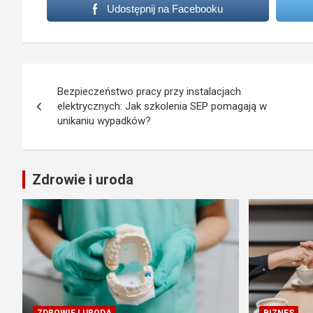
Udostępnij na Facebooku
Nawigacja
Bezpieczeństwo pracy przy instalacjach
wpisu
elektrycznych: Jak szkolenia SEP pomagają w
unikaniu wypadków?
Zdrowie i uroda
ZDROWIE I URODA
BIZNES