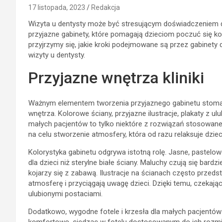
17 listopada, 2023
Redakcja
Wizyta u dentysty może być stresującym doświadczeniem dla
przyjazne gabinety, które pomagają dzieciom poczuć się k
przyjrzymy się, jakie kroki podejmowane są przez gabinet
wizyty u dentysty.
Przyjazne wnętrza kliniki
Ważnym elementem tworzenia przyjaznego gabinetu stomato
wnętrza. Kolorowe ściany, przyjazne ilustracje, plakaty z 
małych pacjentów to tylko niektóre z rozwiązań stosowan
na celu stworzenie atmosfery, która od razu relaksuje dziec
Kolorystyka gabinetu odgrywa istotną rolę. Jasne, pastelow
dla dzieci niż sterylne białe ściany. Maluchy czują się bard
kojarzy się z zabawą. Ilustracje na ścianach często przeds
atmosferę i przyciągają uwagę dzieci. Dzięki temu, czekają
ulubionymi postaciami.
Dodatkowo, wygodne fotele i krzesła dla małych pacjentów 