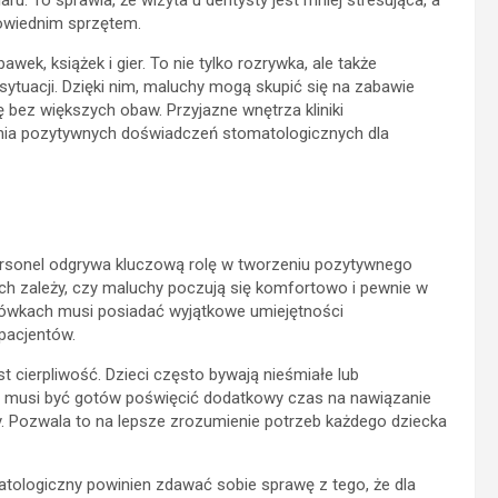
. To sprawia, że wizyta u dentysty jest mniej stresująca, a
owiednim sprzętem.
ek, książek i gier. To nie tylko rozrywka, ale także
ytuacji. Dzięki nim, maluchy mogą skupić się na zabawie
 bez większych obaw. Przyjazne wnętrza kliniki
ia pozytywnych doświadczeń stomatologicznych dla
personel odgrywa kluczową rolę w tworzeniu pozytywnego
ich zależy, czy maluchy poczują się komfortowo i pewnie w
acówkach musi posiadać wyjątkowe umiejętności
pacjentów.
t cierpliwość. Dzieci często bywają nieśmiałe lub
el musi być gotów poświęcić dodatkowy czas na nawiązanie
. Pozwala to na lepsze zrozumienie potrzeb każdego dziecka
tologiczny powinien zdawać sobie sprawę z tego, że dla