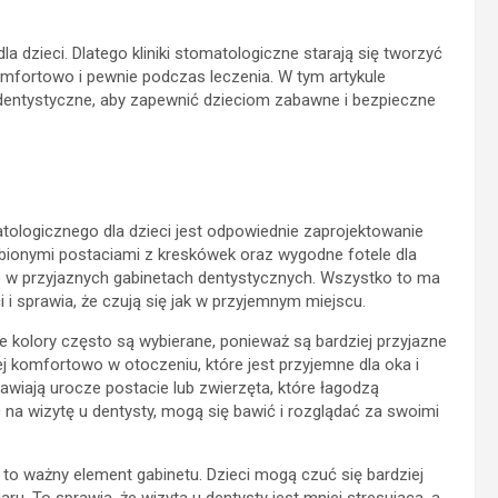
 dzieci. Dlatego kliniki stomatologiczne starają się tworzyć
omfortowo i pewnie podczas leczenia. W tym artykule
y dentystyczne, aby zapewnić dzieciom zabawne i bezpieczne
logicznego dla dzieci jest odpowiednie zaprojektowanie
ulubionymi postaciami z kreskówek oraz wygodne fotele dla
e w przyjaznych gabinetach dentystycznych. Wszystko to ma
i i sprawia, że czują się jak w przyjemnym miejscu.
e kolory często są wybierane, ponieważ są bardziej przyjazne
ziej komfortowo w otoczeniu, które jest przyjemne dla oka i
tawiają urocze postacie lub zwierzęta, które łagodzą
c na wizytę u dentysty, mogą się bawić i rozglądać za swoimi
to ważny element gabinetu. Dzieci mogą czuć się bardziej