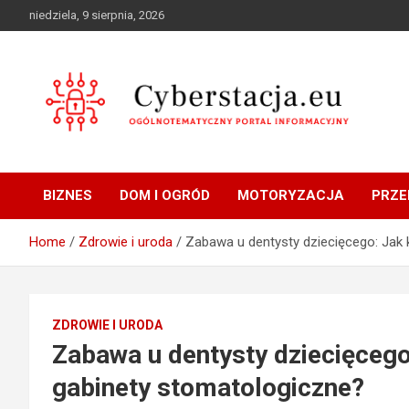
Skip
niedziela, 9 sierpnia, 2026
to
content
Ogólnotematyczny portal informacyjny
Cyberstacja.eu
BIZNES
DOM I OGRÓD
MOTORYZACJA
PRZE
Home
Zdrowie i uroda
Zabawa u dentysty dziecięcego: Jak k
ZDROWIE I URODA
Zabawa u dentysty dziecięcego:
gabinety stomatologiczne?