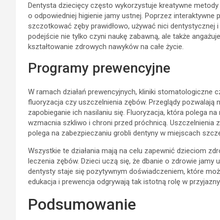
Dentysta dziecięcy często wykorzystuje kreatywne metody ed
o odpowiedniej higienie jamy ustnej. Poprzez interaktywne 
szczotkować zęby prawidłowo, używać nici dentystycznej i 
podejście nie tylko czyni naukę zabawną, ale także angażu
kształtowanie zdrowych nawyków na całe życie.
Programy prewencyjne
W ramach działań prewencyjnych, kliniki stomatologiczne czę
fluoryzacja czy uszczelnienia zębów. Przeglądy pozwalaj
zapobieganie ich nasilaniu się. Fluoryzacja, która polega na
wzmacnia szkliwo i chroni przed próchnicą. Uszczelnienia
polega na zabezpieczaniu grobli dentyny w miejscach szcz
Wszystkie te działania mają na celu zapewnić dzieciom z
leczenia zębów. Dzieci uczą się, że dbanie o zdrowie jamy u
dentysty staje się pozytywnym doświadczeniem, które może
edukacja i prewencja odgrywają tak istotną rolę w przyjazn
Podsumowanie