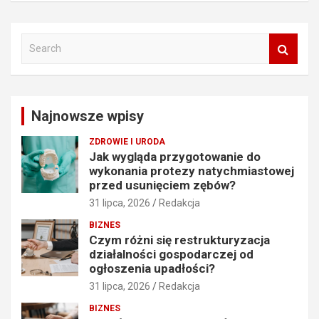
S
e
a
r
c
Najnowsze wpisy
h
ZDROWIE I URODA
Jak wygląda przygotowanie do
wykonania protezy natychmiastowej
przed usunięciem zębów?
31 lipca, 2026
Redakcja
BIZNES
Czym różni się restrukturyzacja
działalności gospodarczej od
ogłoszenia upadłości?
31 lipca, 2026
Redakcja
BIZNES