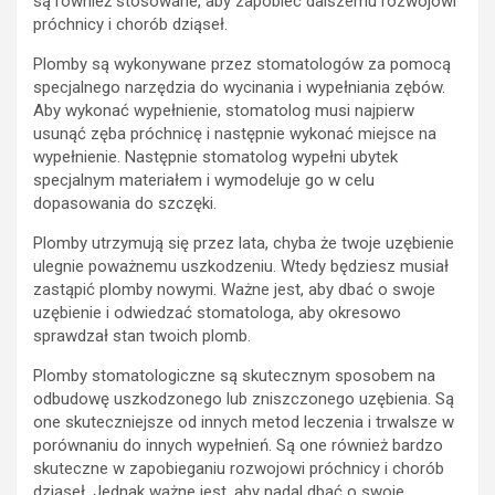
są również stosowane, aby zapobiec dalszemu rozwojowi
próchnicy i chorób dziąseł.
Plomby są wykonywane przez stomatologów za pomocą
specjalnego narzędzia do wycinania i wypełniania zębów.
Aby wykonać wypełnienie, stomatolog musi najpierw
usunąć zęba próchnicę i następnie wykonać miejsce na
wypełnienie. Następnie stomatolog wypełni ubytek
specjalnym materiałem i wymodeluje go w celu
dopasowania do szczęki.
Plomby utrzymują się przez lata, chyba że twoje uzębienie
ulegnie poważnemu uszkodzeniu. Wtedy będziesz musiał
zastąpić plomby nowymi. Ważne jest, aby dbać o swoje
uzębienie i odwiedzać stomatologa, aby okresowo
sprawdzał stan twoich plomb.
Plomby stomatologiczne są skutecznym sposobem na
odbudowę uszkodzonego lub zniszczonego uzębienia. Są
one skuteczniejsze od innych metod leczenia i trwalsze w
porównaniu do innych wypełnień. Są one również bardzo
skuteczne w zapobieganiu rozwojowi próchnicy i chorób
dziąseł. Jednak ważne jest, aby nadal dbać o swoje