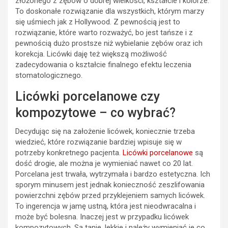
złożonego z zębów o dobrej wielkości, kształcie i kolorze.
To doskonałe rozwiązanie dla wszystkich, którym marzy
się uśmiech jak z Hollywood. Z pewnością jest to
rozwiązanie, które warto rozważyć, bo jest tańsze i z
pewnością dużo prostsze niż wybielanie zębów oraz ich
korekcja. Licówki daję też większą możliwość
zadecydowania o kształcie finalnego efektu leczenia
stomatologicznego.
Licówki porcelanowe czy
kompozytowe – co wybrać?
Decydując się na założenie licówek, koniecznie trzeba
wiedzieć, które rozwiązanie bardziej wpisuje się w
potrzeby konkretnego pacjenta.
Licówki porcelanowe
są
dość drogie, ale można je wymieniać nawet co 20 lat.
Porcelana jest trwała, wytrzymała i bardzo estetyczna. Ich
sporym minusem jest jednak konieczność zeszlifowania
powierzchni zębów przed przyklejeniem samych licówek.
To ingerencja w jamę ustną, która jest nieodwracalna i
może być bolesna. Inaczej jest w przypadku licówek
kompozytowych. Są tanie, lekkie i należy wymieniać je co