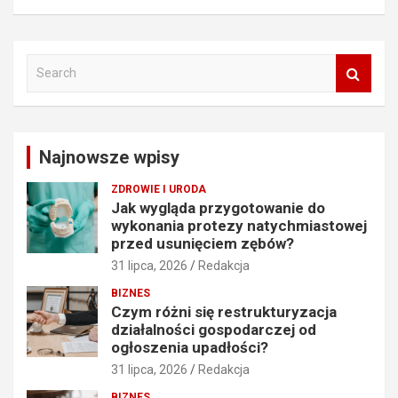
S
e
a
r
c
Najnowsze wpisy
h
ZDROWIE I URODA
Jak wygląda przygotowanie do
wykonania protezy natychmiastowej
przed usunięciem zębów?
31 lipca, 2026
Redakcja
BIZNES
Czym różni się restrukturyzacja
działalności gospodarczej od
ogłoszenia upadłości?
31 lipca, 2026
Redakcja
BIZNES