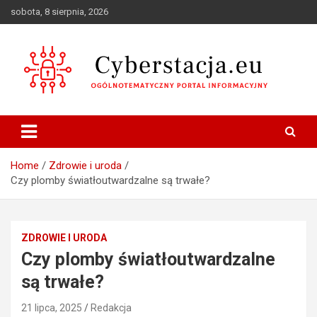
Skip
sobota, 8 sierpnia, 2026
to
content
Ogólnotematyczny portal informacyjny
Cyberstacja.eu
Home
Zdrowie i uroda
Czy plomby światłoutwardzalne są trwałe?
ZDROWIE I URODA
Czy plomby światłoutwardzalne
są trwałe?
21 lipca, 2025
Redakcja