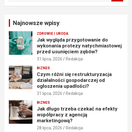
a
r
c
Najnowsze wpisy
h
ZDROWIE I URODA
Jak wygląda przygotowanie do
wykonania protezy natychmiastowej
przed usunięciem zębów?
31 lipca, 2026
Redakcja
BIZNES
Czym różni się restrukturyzacja
działalności gospodarczej od
ogłoszenia upadłości?
31 lipca, 2026
Redakcja
BIZNES
Jak długo trzeba czekać na efekty
współpracy z agencją
marketingową?
28 lipca, 2026
Redakcja