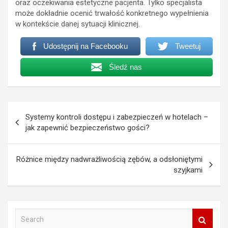
oraz oczekiwania estetyczne pacjenta. Tylko specjalista
może dokładnie ocenić trwałość konkretnego wypełnienia
w kontekście danej sytuacji klinicznej.
Udostępnij na Facebooku
Tweetuj
Śledź nas
Nawigacja
Systemy kontroli dostępu i zabezpieczeń w hotelach –
wpisu
jak zapewnić bezpieczeństwo gości?
Różnice między nadwrażliwością zębów, a odsłoniętymi
szyjkami
S
e