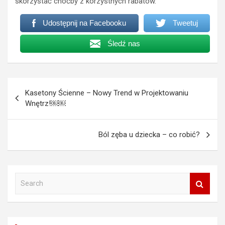
skorzystać choćby z korzystnych rabatów.
Udostępnij na Facebooku
Tweetuj
Śledź nas
Nawigacja
Kasetony Ścienne – Nowy Trend w Projektowaniu
wpisu
Wnętrz!￼￼
Ból zęba u dziecka – co robić?
S
e
a
r
c