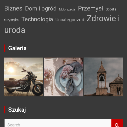
Biznes
Przemysł
Dom i ogród
Sport i
Motoryzacja
Zdrowie i
Technologia
Uncategorized
turystyka
uroda
Galeria
Szukaj
S