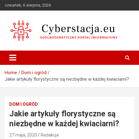
Skip
czwartek, 6 sierpnia, 2026
to
content
Ogólnotematyczny portal informacyjny
Cyberstacja.eu
Home
Dom i ogród
Jakie artykuły florystyczne są niezbędne w każdej kwiaciarni?
DOM I OGRÓD
Jakie artykuły florystyczne są
niezbędne w każdej kwiaciarni?
27 maja, 2020
Redakcja