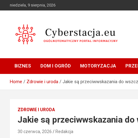
Skip
niedziela, 9 sierpnia, 2026
to
content
Ogólnotematyczny portal informacyjny
Cyberstacja.eu
BIZNES
DOM I OGRÓD
MOTORYZACJA
PRZE
Home
Zdrowie i uroda
Jakie są przeciwwskazania do wszcz
ZDROWIE I URODA
Jakie są przeciwwskazania do 
30 czerwca, 2026
Redakcja