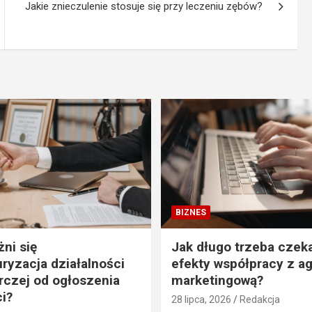
Jakie znieczulenie stosuje się przy leczeniu zębów?
BIZNES
ni się
Jak długo trzeba czek
uryzacja działalności
efekty współpracy z a
czej od ogłoszenia
marketingową?
i?
28 lipca, 2026
Redakcja