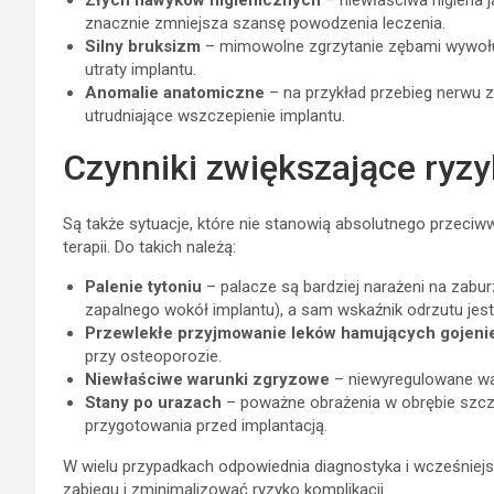
Złych nawyków higienicznych
– niewłaściwa higiena 
znacznie zmniejsza szansę powodzenia leczenia.
Silny bruksizm
– mimowolne zgrzytanie zębami wywołu
utraty implantu.
Anomalie anatomiczne
– na przykład przebieg nerwu 
utrudniające wszczepienie implantu.
Czynniki zwiększające ryz
Są także sytuacje, które nie stanowią absolutnego przeciw
terapii. Do takich należą:
Palenie tytoniu
– palacze są bardziej narażeni na zaburz
zapalnego wokół implantu), a sam wskaźnik odrzutu jest
Przewlekłe przyjmowanie leków hamujących gojeni
przy osteoporozie.
Niewłaściwe warunki zgryzowe
– niewyregulowane wa
Stany po urazach
– poważne obrażenia w obrębie szcz
przygotowania przed implantacją.
W wielu przypadkach odpowiednia diagnostyka i wcześniej
zabiegu i zminimalizować ryzyko komplikacji.