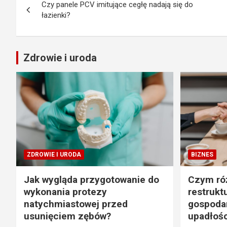
Czy panele PCV imitujące cegłę nadają się do
wpisu
łazienki?
Zdrowie i uroda
ZDROWIE I URODA
BIZNES
Jak wygląda przygotowanie do
Czym róż
wykonania protezy
restrukt
natychmiastowej przed
gospodar
usunięciem zębów?
upadłośc