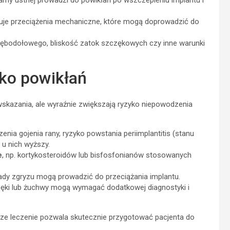
jamy ustnej prowadzi do powikłań po wszczepieniu implantu i
je przeciążenia mechaniczne, które mogą doprowadzić do
zębodołowego, bliskość zatok szczękowych czy inne warunki
yko powikłań
wskazania, ale wyraźnie zwiększają ryzyko niepowodzenia
enia gojenia rany, ryzyko powstania periimplantitis (stanu
 u nich wyższy.
e
, np. kortykosteroidów lub bisfosfonianów stosowanych
dy zgryzu mogą prowadzić do przeciążania implantu.
ęki lub żuchwy mogą wymagać dodatkowej diagnostyki i
sze leczenie pozwala skutecznie przygotować pacjenta do