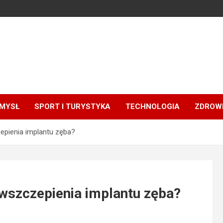
MYSŁ
SPORT I TURYSTYKA
TECHNOLOGIA
ZDROWI
epienia implantu zęba?
wszczepienia implantu zęba?