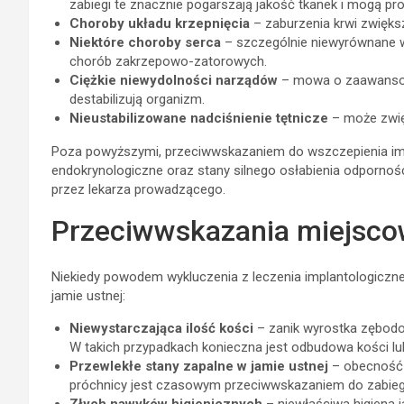
zabiegi te znacznie pogarszają jakość tkanek i mogą pr
Choroby układu krzepnięcia
– zaburzenia krwi zwięks
Niektóre choroby serca
– szczególnie niewyrównane w
chorób zakrzepowo-zatorowych.
Ciężkie niewydolności narządów
– mowa o zaawansowa
destabilizują organizm.
Nieustabilizowane nadciśnienie tętnicze
– może zwię
Poza powyższymi, przeciwwskazaniem do wszczepienia imp
endokrynologiczne oraz stany silnego osłabienia odpornoś
przez lekarza prowadzącego.
Przeciwwskazania miejsc
Niekiedy powodem wykluczenia z leczenia implantologiczne
jamie ustnej:
Niewystarczająca ilość kości
– zanik wyrostka zębodo
W takich przypadkach konieczna jest odbudowa kości l
Przewlekłe stany zapalne w jamie ustnej
– obecność a
próchnicy jest czasowym przeciwwskazaniem do zabiegu.