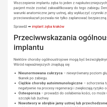
Wszczepienie implantu zęba to jeden z najskuteczniejszy
pacjent może zostać zakwalifikowany do tego zabiegu. Den
warunki anatomiczne jamy ustnej, aby wykluczyć czynniki 
przeciwwskazań pozwala nie tylko zaplanować bezpieczną t
Sprawdź ➡
implant zęba kraków
Przeciwwskazania ogólnou
implantu
Niektóre choroby ogólnoustrojowe mogą być bezwzględnym
Wśród najważniejszych znajdują się:
Nieunormowana cukrzyca
– niewyrównany poziom gluko
tkanek po zabiegu.
Ciężkie choroby autoimmunologiczne
– schorzenia t
negatywnie na procesy regeneracji i zwiększają ryzyko o
Osteoporoza
– prowadzi do osłabienia kości, co może 
szczęki lub żuchwy.
Nowotwory w obrębie jamy ustnej lub przechodzone 