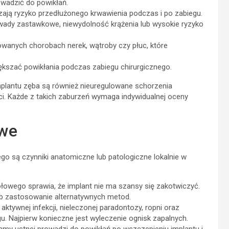
owadzić do powikłań.
zają ryzyko przedłużonego krwawienia podczas i po zabiegu.
ady zastawkowe, niewydolność krążenia lub wysokie ryzyko
nych chorobach nerek, wątroby czy płuc, które
kszać powikłania podczas zabiegu chirurgicznego.
lantu zęba są również nieuregulowane schorzenia
ci. Każde z takich zaburzeń wymaga indywidualnej oceny
owe
go są czynniki anatomiczne lub patologiczne lokalnie w
łowego sprawia, że implant nie ma szansy się zakotwiczyć.
ub zastosowanie alternatywnych metod.
ktywnej infekcji, nieleczonej paradontozy, ropni oraz
 Najpierw konieczne jest wyleczenie ognisk zapalnych.