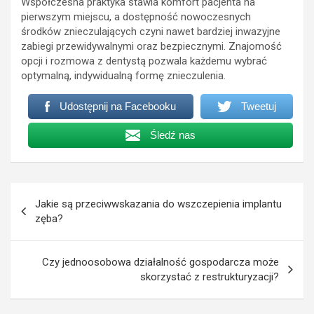
Współczesna praktyka stawia komfort pacjenta na
pierwszym miejscu, a dostępność nowoczesnych
środków znieczulających czyni nawet bardziej inwazyjne
zabiegi przewidywalnymi oraz bezpiecznymi. Znajomość
opcji i rozmowa z dentystą pozwala każdemu wybrać
optymalną, indywidualną formę znieczulenia.
Udostępnij na Facebooku
Tweetuj
Śledź nas
Nawigacja
Jakie są przeciwwskazania do wszczepienia implantu
wpisu
zęba?
Czy jednoosobowa działalność gospodarcza może
skorzystać z restrukturyzacji?