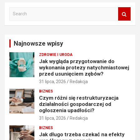
S
e
a
r
c
Najnowsze wpisy
h
ZDROWIE I URODA
Jak wygląda przygotowanie do
wykonania protezy natychmiastowej
przed usunięciem zębów?
31 lipca, 2026
Redakcja
BIZNES
Czym różni się restrukturyzacja
działalności gospodarczej od
ogłoszenia upadłości?
31 lipca, 2026
Redakcja
BIZNES
Jak długo trzeba czekać na efekty