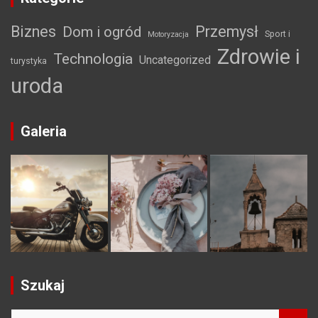
Biznes
Przemysł
Dom i ogród
Sport i
Motoryzacja
Zdrowie i
Technologia
Uncategorized
turystyka
uroda
Galeria
Szukaj
S