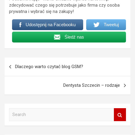
zdecydować czego się potrzebuje jako firma czy osoba
prywatna i wybrać się na zakupy!
Udostępnij na Facebooku
Tweetuj
Śledź nas
Nawigacja
Dlaczego warto czytać blog GSM?
wpisu
Dentysta Szczecin – rodzaje
S
e
a
r