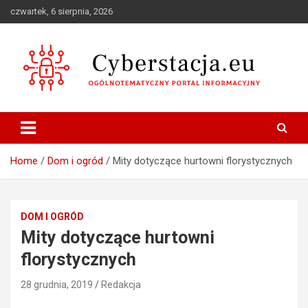
Skip
czwartek, 6 sierpnia, 2026
to
content
Ogólnotematyczny portal informacyjny
Cyberstacja.eu
Home
Dom i ogród
Mity dotyczące hurtowni florystycznych
DOM I OGRÓD
Mity dotyczące hurtowni
florystycznych
28 grudnia, 2019
Redakcja