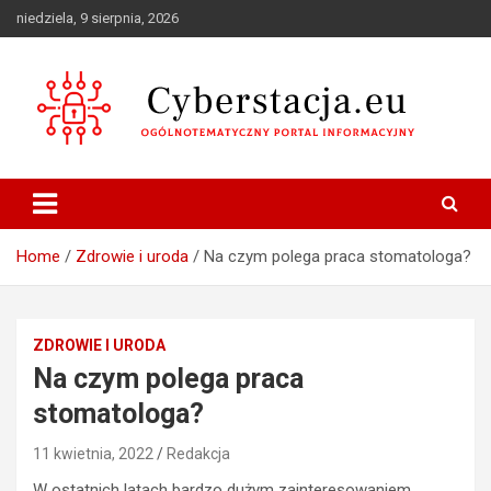
Skip
niedziela, 9 sierpnia, 2026
to
content
Ogólnotematyczny portal informacyjny
Cyberstacja.eu
Home
Zdrowie i uroda
Na czym polega praca stomatologa?
ZDROWIE I URODA
Na czym polega praca
stomatologa?
11 kwietnia, 2022
Redakcja
W ostatnich latach bardzo dużym zainteresowaniem