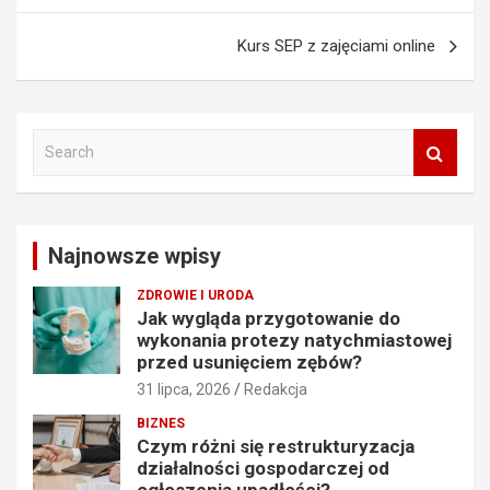
Kurs SEP z zajęciami online
S
e
a
r
c
Najnowsze wpisy
h
ZDROWIE I URODA
Jak wygląda przygotowanie do
wykonania protezy natychmiastowej
przed usunięciem zębów?
31 lipca, 2026
Redakcja
BIZNES
Czym różni się restrukturyzacja
działalności gospodarczej od