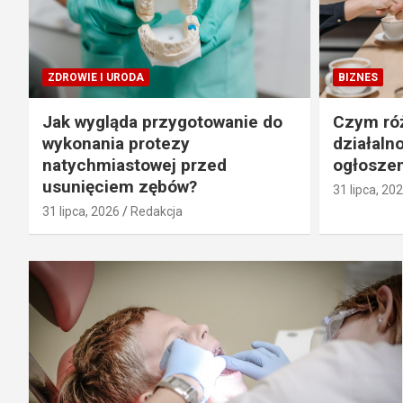
ZDROWIE I URODA
BIZNES
Jak wygląda przygotowanie do
Czym róż
wykonania protezy
działaln
natychmiastowej przed
ogłoszen
usunięciem zębów?
31 lipca, 20
31 lipca, 2026
Redakcja