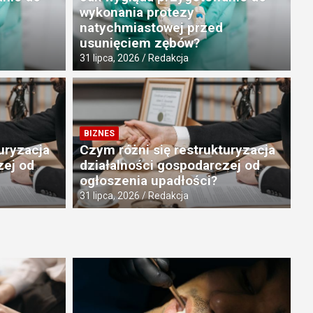
wykonania protezy
natychmiastowej przed
usunięciem zębów?
31 lipca, 2026
Redakcja
ZD
BIZNES
a czekać na efekty współpracy
J
uryzacja
Czym różni się restrukturyzacja
etingową?
z
zej od
działalności gospodarczej od
ogłoszenia upadłości?
28 
31 lipca, 2026
Redakcja