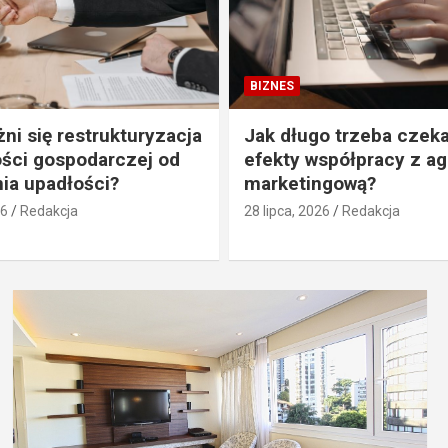
BIZNES
ni się restrukturyzacja
Jak długo trzeba czek
ości gospodarczej od
efekty współpracy z a
ia upadłości?
marketingową?
26
Redakcja
28 lipca, 2026
Redakcja