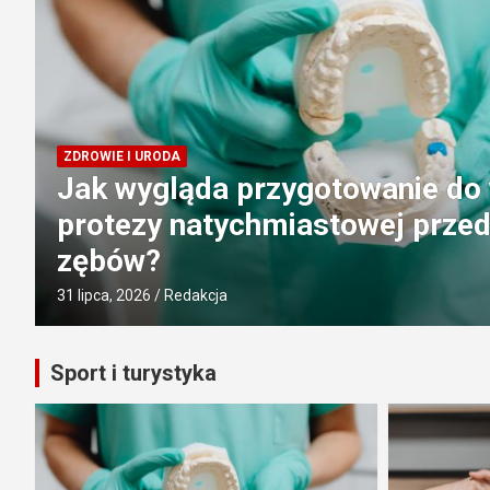
BIZNES
Czym różni się restrukturyzacja
gospodarczej od ogłoszenia up
31 lipca, 2026
Redakcja
Sport i turystyka