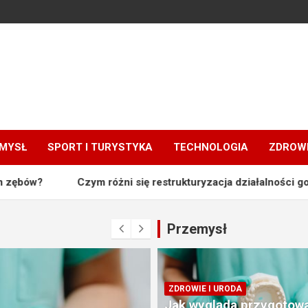
MYSŁ
SPORT I TURYSTYKA
TECHNOLOGIA
ZDROWI
ym różni się restrukturyzacja działalności gospodarczej od o
Przemysł
ZDROWIE I URODA
Jak wygląda przygotow