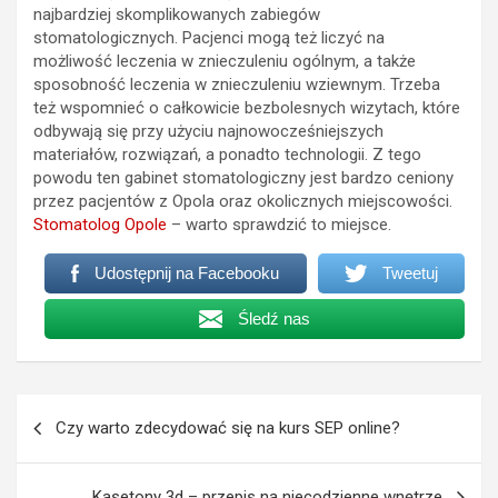
najbardziej skomplikowanych zabiegów
stomatologicznych. Pacjenci mogą też liczyć na
możliwość leczenia w znieczuleniu ogólnym, a także
sposobność leczenia w znieczuleniu wziewnym. Trzeba
też wspomnieć o całkowicie bezbolesnych wizytach, które
odbywają się przy użyciu najnowocześniejszych
materiałów, rozwiązań, a ponadto technologii. Z tego
powodu ten gabinet stomatologiczny jest bardzo ceniony
przez pacjentów z Opola oraz okolicznych miejscowości.
Stomatolog Opole
– warto sprawdzić to miejsce.
Udostępnij na Facebooku
Tweetuj
Śledź nas
Nawigacja
Czy warto zdecydować się na kurs SEP online?
wpisu
Kasetony 3d – przepis na niecodzienne wnętrze