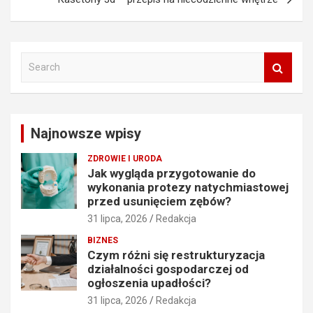
S
e
a
r
c
Najnowsze wpisy
h
ZDROWIE I URODA
Jak wygląda przygotowanie do
wykonania protezy natychmiastowej
przed usunięciem zębów?
31 lipca, 2026
Redakcja
BIZNES
Czym różni się restrukturyzacja
działalności gospodarczej od
ogłoszenia upadłości?
31 lipca, 2026
Redakcja