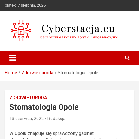
Skip
piątek, 7 sierpnia, 2026
to
content
Ogólnotematyczny portal informacyjny
Cyberstacja.eu
Home
Zdrowie i uroda
Stomatologia Opole
ZDROWIE I URODA
Stomatologia Opole
13 czerwca, 2022
Redakcja
W Opolu znajduje się sprawdzony gabinet