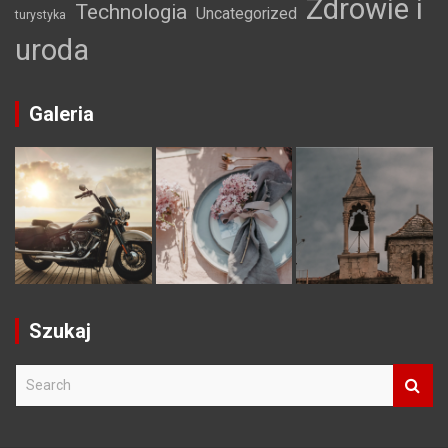
Zdrowie i
Technologia
Uncategorized
turystyka
uroda
Galeria
Szukaj
S
e
a
r