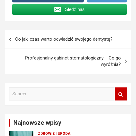
Śledź nas
Nawigacja
Co jaki czas warto odwiedzić swojego dentystę?
wpisu
Profesjonalny gabinet stomatologiczny – Co go
wyróżnia?
S
e
a
r
c
Najnowsze wpisy
h
ZDROWIE I URODA