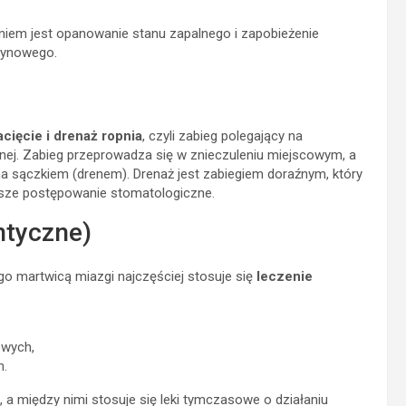
daniem jest opanowanie stanu zapalnego i zapobieżenie
czynowego.
acięcie i drenaż ropnia
, czyli zabieg polegający na
opnej. Zabieg przeprowadza się w znieczuleniu miejscowym, a
 sączkiem (drenem). Drenaż jest zabiegiem doraźnym, który
lsze postępowanie stomatologiczne.
ntyczne)
 martwicą miazgi najczęściej stosuje się
leczenie
owych,
m.
a między nimi stosuje się leki tymczasowe o działaniu