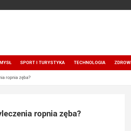
MYSŁ
SPORT I TURYSTYKA
TECHNOLOGIA
ZDROWI
nia ropnia zęba?
yleczenia ropnia zęba?