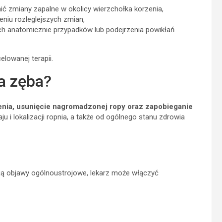
ć zmiany zapalne w okolicy wierzchołka korzenia,
eniu rozleglejszych zmian,
h anatomicznie przypadków lub podejrzenia powikłań
lowanej terapii.
a zęba?
żenia, usunięcie nagromadzonej ropy oraz zapobieganie
u i lokalizacji ropnia, a także od ogólnego stanu zdrowia
ją objawy ogólnoustrojowe, lekarz może włączyć