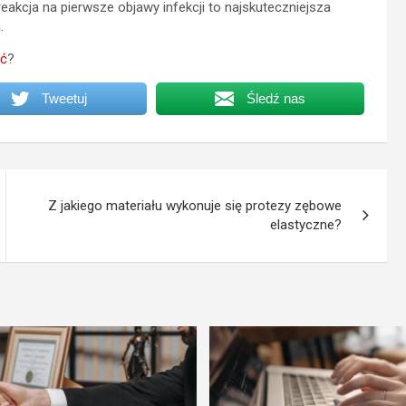
reakcja na pierwsze objawy infekcji to najskuteczniejsza
.
ać
?
Tweetuj
Śledź nas
Z jakiego materiału wykonuje się protezy zębowe
elastyczne?