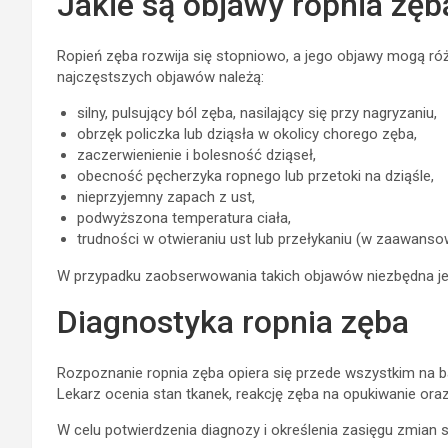
Jakie są objawy ropnia zęb
Ropień zęba rozwija się stopniowo, a jego objawy mogą róż
najczęstszych objawów należą:
silny, pulsujący ból zęba, nasilający się przy nagryzaniu,
obrzęk policzka lub dziąsła w okolicy chorego zęba,
zaczerwienienie i bolesność dziąseł,
obecność pęcherzyka ropnego lub przetoki na dziąśle,
nieprzyjemny zapach z ust,
podwyższona temperatura ciała,
trudności w otwieraniu ust lub przełykaniu (w zaawans
W przypadku zaobserwowania takich objawów niezbędna jes
Diagnostyka ropnia zęba
Rozpoznanie ropnia zęba opiera się przede wszystkim na
Lekarz ocenia stan tkanek, reakcję zęba na opukiwanie ora
W celu potwierdzenia diagnozy i określenia zasięgu zmian s