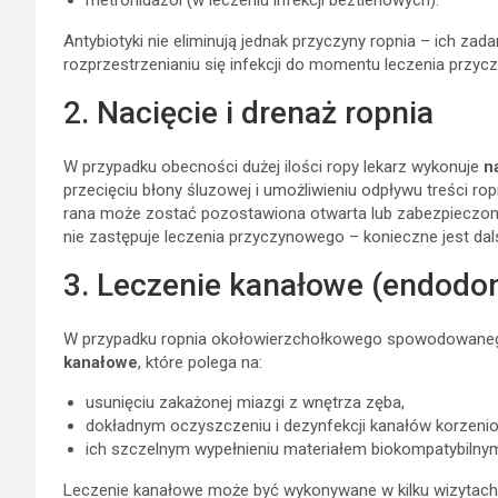
metronidazol (w leczeniu infekcji beztlenowych).
Antybiotyki nie eliminują jednak przyczyny ropnia – ich za
rozprzestrzenianiu się infekcji do momentu leczenia przy
2. Nacięcie i drenaż ropnia
W przypadku obecności dużej ilości ropy lekarz wykonuje
n
przecięciu błony śluzowej i umożliwieniu odpływu treści r
rana może zostać pozostawiona otwarta lub zabezpieczona
nie zastępuje leczenia przyczynowego – konieczne jest da
3. Leczenie kanałowe (endodo
W przypadku ropnia okołowierzchołkowego spowodowanego
kanałowe
, które polega na:
usunięciu zakażonej miazgi z wnętrza zęba,
dokładnym oczyszczeniu i dezynfekcji kanałów korzeni
ich szczelnym wypełnieniu materiałem biokompatybilny
Leczenie kanałowe może być wykonywane w kilku wizytach, 