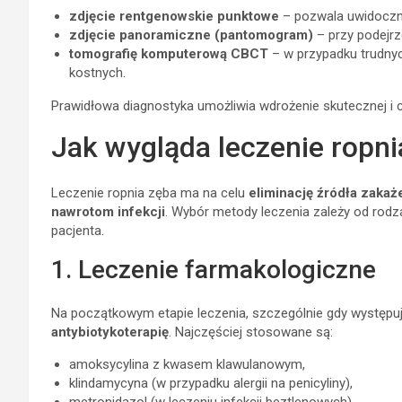
zdjęcie rentgenowskie punktowe
– pozwala uwidoczni
zdjęcie panoramiczne (pantomogram)
– przy podejrz
tomografię komputerową CBCT
– w przypadku trudnyc
kostnych.
Prawidłowa diagnostyka umożliwia wdrożenie skutecznej i ce
Jak wygląda leczenie ropni
Leczenie ropnia zęba ma na celu
eliminację źródła zaka
nawrotom infekcji
. Wybór metody leczenia zależy od rodzaj
pacjenta.
1. Leczenie farmakologiczne
Na początkowym etapie leczenia, szczególnie gdy występu
antybiotykoterapię
. Najczęściej stosowane są:
amoksycylina z kwasem klawulanowym,
klindamycyna (w przypadku alergii na penicyliny),