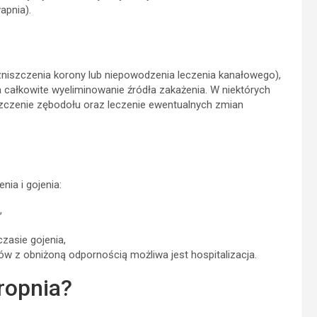
apnia).
zniszczenia korony lub niepowodzenia leczenia kanałowego),
a całkowite wyeliminowanie źródła zakażenia. W niektórych
szczenie zębodołu oraz leczenie ewentualnych zmian
ia i gojenia:
,
czasie gojenia,
w z obniżoną odpornością możliwa jest hospitalizacja.
ropnia?