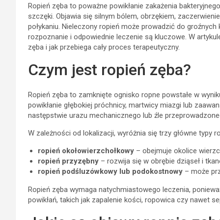
Ropień zęba to poważne powikłanie zakażenia bakteryjnego, 
szczęki. Objawia się silnym bólem, obrzękiem, zaczerwieni
połykaniu. Nieleczony ropień może prowadzić do groźnych 
rozpoznanie i odpowiednie leczenie są kluczowe. W artykule
zęba i jak przebiega cały proces terapeutyczny.
Czym jest ropień zęba?
Ropień zęba to zamknięte ognisko ropne powstałe w wyniku 
powikłanie głębokiej próchnicy, martwicy miazgi lub zaaw
następstwie urazu mechanicznego lub źle przeprowadzone
W zależności od lokalizacji, wyróżnia się trzy główne typy ro
ropień okołowierzchołkowy
– obejmuje okolice wierzc
ropień przyzębny
– rozwija się w obrębie dziąseł i tkan
ropień podśluzówkowy lub podokostnowy
– może prze
Ropień zęba wymaga natychmiastowego leczenia, ponieważ
powikłań, takich jak zapalenie kości, ropowica czy nawet se