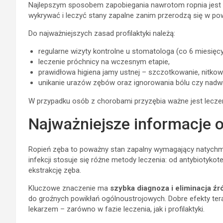
Najlepszym sposobem zapobiegania nawrotom ropnia jest
wykrywać i leczyć stany zapalne zanim przerodzą się w pow
Do najważniejszych zasad profilaktyki należą:
regularne wizyty kontrolne u stomatologa (co 6 miesięcy
leczenie próchnicy na wczesnym etapie,
prawidłowa higiena jamy ustnej – szczotkowanie, nitkow
unikanie urazów zębów oraz ignorowania bólu czy nadwr
W przypadku osób z chorobami przyzębia ważne jest leczenie
Najważniejsze informacje o
Ropień zęba to poważny stan zapalny wymagający natychmias
infekcji stosuje się różne metody leczenia: od antybiotykote
ekstrakcję zęba.
Kluczowe znaczenie ma
szybka diagnoza i eliminacja źr
do groźnych powikłań ogólnoustrojowych. Dobre efekty tera
lekarzem – zarówno w fazie leczenia, jak i profilaktyki.