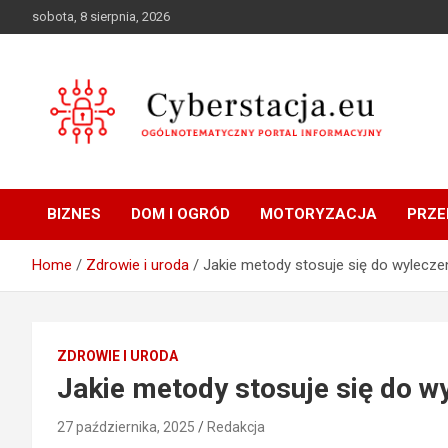
Skip
sobota, 8 sierpnia, 2026
to
content
Ogólnotematyczny portal informacyjny
Cyberstacja.eu
BIZNES
DOM I OGRÓD
MOTORYZACJA
PRZE
Home
Zdrowie i uroda
Jakie metody stosuje się do wylecze
ZDROWIE I URODA
Jakie metody stosuje się do w
27 października, 2025
Redakcja