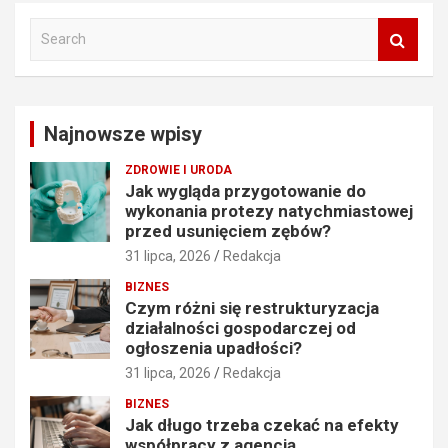
S
e
a
r
c
Najnowsze wpisy
h
ZDROWIE I URODA
Jak wygląda przygotowanie do
wykonania protezy natychmiastowej
przed usunięciem zębów?
31 lipca, 2026
Redakcja
BIZNES
Czym różni się restrukturyzacja
działalności gospodarczej od
ogłoszenia upadłości?
31 lipca, 2026
Redakcja
BIZNES
Jak długo trzeba czekać na efekty
współpracy z agencją