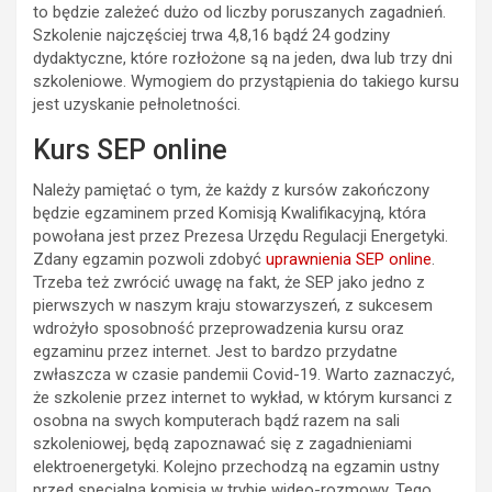
to będzie zależeć dużo od liczby poruszanych zagadnień.
Szkolenie najczęściej trwa 4,8,16 bądź 24 godziny
dydaktyczne, które rozłożone są na jeden, dwa lub trzy dni
szkoleniowe. Wymogiem do przystąpienia do takiego kursu
jest uzyskanie pełnoletności.
Kurs SEP online
Należy pamiętać o tym, że każdy z kursów zakończony
będzie egzaminem przed Komisją Kwalifikacyjną, która
powołana jest przez Prezesa Urzędu Regulacji Energetyki.
Zdany egzamin pozwoli zdobyć
uprawnienia SEP online
.
Trzeba też zwrócić uwagę na fakt, że SEP jako jedno z
pierwszych w naszym kraju stowarzyszeń, z sukcesem
wdrożyło sposobność przeprowadzenia kursu oraz
egzaminu przez internet. Jest to bardzo przydatne
zwłaszcza w czasie pandemii Covid-19. Warto zaznaczyć,
że szkolenie przez internet to wykład, w którym kursanci z
osobna na swych komputerach bądź razem na sali
szkoleniowej, będą zapoznawać się z zagadnieniami
elektroenergetyki. Kolejno przechodzą na egzamin ustny
przed specjalną komisją w trybie wideo-rozmowy. Tego