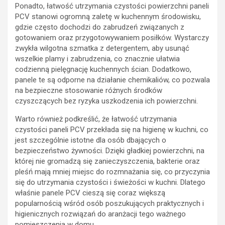
Ponadto, łatwość utrzymania czystości powierzchni paneli
PCV stanowi ogromną zaletę w kuchennym środowisku,
gdzie często dochodzi do zabrudzeń związanych z
gotowaniem oraz przygotowywaniem posiłków. Wystarczy
zwykła wilgotna szmatka z detergentem, aby usunąć
wszelkie plamy i zabrudzenia, co znacznie ułatwia
codzienną pielęgnację kuchennych ścian. Dodatkowo,
panele te są odporne na działanie chemikaliów, co pozwala
na bezpieczne stosowanie różnych środków
czyszczących bez ryzyka uszkodzenia ich powierzchni.
Warto również podkreślić, że łatwość utrzymania
czystości paneli PCV przekłada się na higienę w kuchni, co
jest szczególnie istotne dla osób dbających o
bezpieczeństwo żywności. Dzięki gładkiej powierzchni, na
której nie gromadzą się zanieczyszczenia, bakterie oraz
pleśń mają mniej miejsc do rozmnażania się, co przyczynia
się do utrzymania czystości i świeżości w kuchni. Dlatego
właśnie panele PCV cieszą się coraz większą
popularnością wśród osób poszukujących praktycznych i
higienicznych rozwiązań do aranżacji tego ważnego
pomieszczenia w domu.