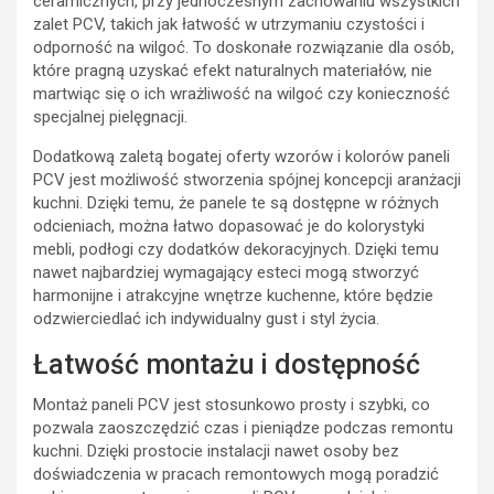
ceramicznych, przy jednoczesnym zachowaniu wszystkich
zalet PCV, takich jak łatwość w utrzymaniu czystości i
odporność na wilgoć. To doskonałe rozwiązanie dla osób,
które pragną uzyskać efekt naturalnych materiałów, nie
martwiąc się o ich wrażliwość na wilgoć czy konieczność
specjalnej pielęgnacji.
Dodatkową zaletą bogatej oferty wzorów i kolorów paneli
PCV jest możliwość stworzenia spójnej koncepcji aranżacji
kuchni. Dzięki temu, że panele te są dostępne w różnych
odcieniach, można łatwo dopasować je do kolorystyki
mebli, podłogi czy dodatków dekoracyjnych. Dzięki temu
nawet najbardziej wymagający esteci mogą stworzyć
harmonijne i atrakcyjne wnętrze kuchenne, które będzie
odzwierciedlać ich indywidualny gust i styl życia.
Łatwość montażu i dostępność
Montaż paneli PCV jest stosunkowo prosty i szybki, co
pozwala zaoszczędzić czas i pieniądze podczas remontu
kuchni. Dzięki prostocie instalacji nawet osoby bez
doświadczenia w pracach remontowych mogą poradzić