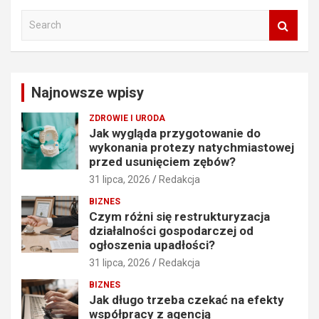
S
e
a
r
c
Najnowsze wpisy
h
ZDROWIE I URODA
Jak wygląda przygotowanie do
wykonania protezy natychmiastowej
przed usunięciem zębów?
31 lipca, 2026
Redakcja
BIZNES
Czym różni się restrukturyzacja
działalności gospodarczej od
ogłoszenia upadłości?
31 lipca, 2026
Redakcja
BIZNES
Jak długo trzeba czekać na efekty
współpracy z agencją