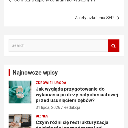
Co można kupić w centrum florystycznym?
wpisu
Zalety szkolenia SEP
S
e
a
r
c
Najnowsze wpisy
h
ZDROWIE I URODA
Jak wygląda przygotowanie do
wykonania protezy natychmiastowej
przed usunięciem zębów?
31 lipca, 2026
Redakcja
BIZNES
Czym różni się restrukturyzacja