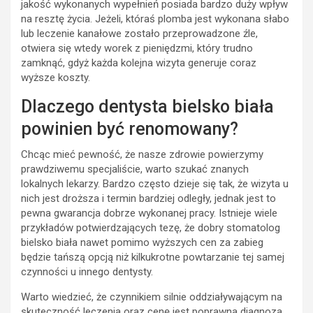
jakość wykonanych wypełnień posiada bardzo duży wpływ
na resztę życia. Jeżeli, któraś plomba jest wykonana słabo
lub leczenie kanałowe zostało przeprowadzone źle,
otwiera się wtedy worek z pieniędzmi, który trudno
zamknąć, gdyż każda kolejna wizyta generuje coraz
wyższe koszty.
Dlaczego dentysta bielsko biała
powinien być renomowany?
Chcąc mieć pewność, że nasze zdrowie powierzymy
prawdziwemu specjaliście, warto szukać znanych
lokalnych lekarzy. Bardzo często dzieje się tak, że wizyta u
nich jest droższa i termin bardziej odległy, jednak jest to
pewna gwarancja dobrze wykonanej pracy. Istnieje wiele
przykładów potwierdzających tezę, że dobry stomatolog
bielsko biała nawet pomimo wyższych cen za zabieg
będzie tańszą opcją niż kilkukrotne powtarzanie tej samej
czynności u innego dentysty.
Warto wiedzieć, że czynnikiem silnie oddziaływającym na
skuteczność leczenia oraz cenę jest poprawna diagnoza.